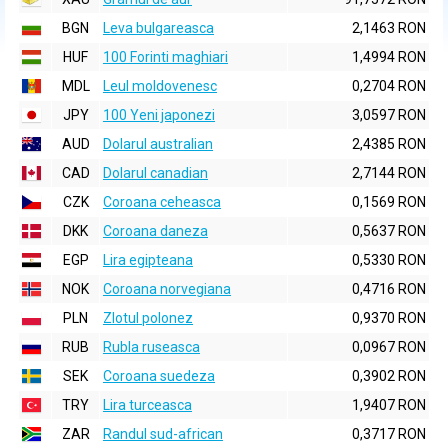
BGN
Leva bulgareasca
2,1463 RON
HUF
100 Forinti maghiari
1,4994 RON
MDL
Leul moldovenesc
0,2704 RON
JPY
100 Yeni japonezi
3,0597 RON
AUD
Dolarul australian
2,4385 RON
CAD
Dolarul canadian
2,7144 RON
CZK
Coroana ceheasca
0,1569 RON
DKK
Coroana daneza
0,5637 RON
EGP
Lira egipteana
0,5330 RON
NOK
Coroana norvegiana
0,4716 RON
PLN
Zlotul polonez
0,9370 RON
RUB
Rubla ruseasca
0,0967 RON
SEK
Coroana suedeza
0,3902 RON
TRY
Lira turceasca
1,9407 RON
ZAR
Randul sud-african
0,3717 RON