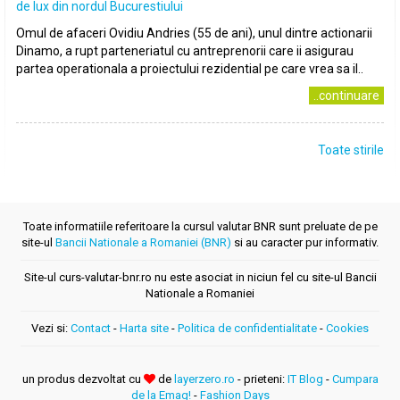
de lux din nordul Bucurestiului
Omul de afaceri Ovidiu Andries (55 de ani), unul dintre actionarii
Dinamo, a rupt parteneriatul cu antreprenorii care ii asigurau
partea operationala a proiectului rezidential pe care vrea sa il..
..continuare
Toate stirile
Toate informatiile referitoare la cursul valutar BNR sunt preluate de pe
site-ul
Bancii Nationale a Romaniei (BNR)
si au caracter pur informativ.
Site-ul curs-valutar-bnr.ro nu este asociat in niciun fel cu site-ul Bancii
Nationale a Romaniei
Vezi si:
Contact
-
Harta site
-
Politica de confidentialitate
-
Cookies
un produs dezvoltat cu
de
layerzero.ro
- prieteni:
IT Blog
-
Cumpara
de la Emag!
-
Fashion Days