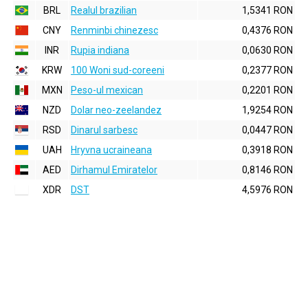
BRL
Realul brazilian
1,5341 RON
CNY
Renminbi chinezesc
0,4376 RON
INR
Rupia indiana
0,0630 RON
KRW
100 Woni sud-coreeni
0,2377 RON
MXN
Peso-ul mexican
0,2201 RON
NZD
Dolar neo-zeelandez
1,9254 RON
RSD
Dinarul sarbesc
0,0447 RON
UAH
Hryvna ucraineana
0,3918 RON
AED
Dirhamul Emiratelor
0,8146 RON
XDR
DST
4,5976 RON