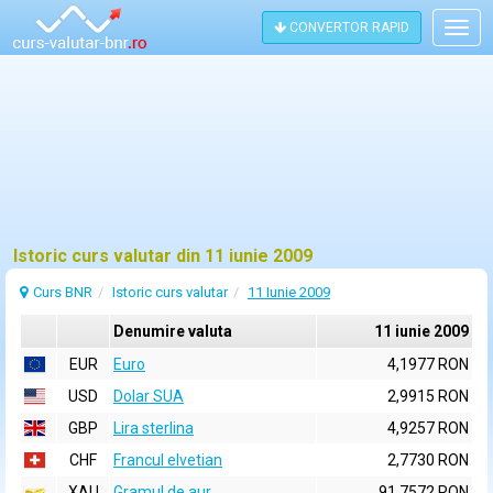
CONVERTOR RAPID
Togg
navig
Istoric curs valutar din 11 iunie 2009
Curs BNR
Istoric curs valutar
11 Iunie 2009
Denumire valuta
11 iunie 2009
EUR
Euro
4,1977 RON
USD
Dolar SUA
2,9915 RON
GBP
Lira sterlina
4,9257 RON
CHF
Francul elvetian
2,7730 RON
XAU
Gramul de aur
91,7572 RON