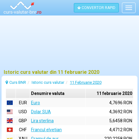
CONVERTOR RAPID
Togg
navig
Istoric curs valutar din 11 februarie 2020
Curs BNR
Istoric curs valutar
11 Februarie 2020
Denumire valuta
11 februarie 2020
EUR
Euro
4,7696 RON
USD
Dolar SUA
4,3692 RON
GBP
Lira sterlina
5,6458 RON
CHF
Francul elvetian
4,4712 RON
XAU
Gramul de aur
220,2258 RON