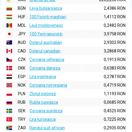
BGN
Leva bulgareasca
2,4386 RON
HUF
100 Forinti maghiari
1,4112 RON
MDL
Leul moldovenesc
0,2482 RON
JPY
100 Yeni japonezi
3,9758 RON
AUD
Dolarul australian
2,9302 RON
CAD
Dolarul canadian
3,2868 RON
CZK
Coroana ceheasca
0,1913 RON
DKK
Coroana daneza
0,6383 RON
EGP
Lira egipteana
0,2787 RON
NOK
Coroana norvegiana
0,4719 RON
PLN
Zlotul polonez
1,1193 RON
RUB
Rubla ruseasca
0,0685 RON
SEK
Coroana suedeza
0,4525 RON
TRY
Lira turceasca
0,7225 RON
ZAR
Randul sud-african
0,2935 RON