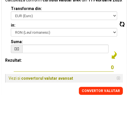
Calculeaza conform
cursului valutar BNR
din
11 Februarie 2020
:
Transforma din:
in:
Suma:
Rezultat:
Vezi si
convertorul valutar avansat
CONVERTOR VALUTAR