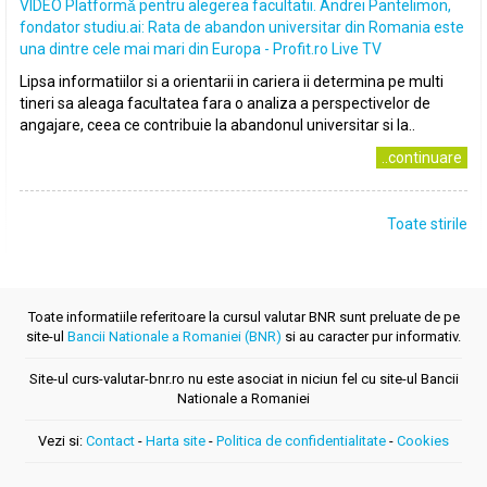
VIDEO Platformǎ pentru alegerea facultatii. Andrei Pantelimon,
fondator studiu.ai: Rata de abandon universitar din Romania este
una dintre cele mai mari din Europa - Profit.ro Live TV
Lipsa informatiilor si a orientarii in cariera ii determina pe multi
tineri sa aleaga facultatea fara o analiza a perspectivelor de
angajare, ceea ce contribuie la abandonul universitar si la..
..continuare
Toate stirile
Toate informatiile referitoare la cursul valutar BNR sunt preluate de pe
site-ul
Bancii Nationale a Romaniei (BNR)
si au caracter pur informativ.
Site-ul curs-valutar-bnr.ro nu este asociat in niciun fel cu site-ul Bancii
Nationale a Romaniei
Vezi si:
Contact
-
Harta site
-
Politica de confidentialitate
-
Cookies