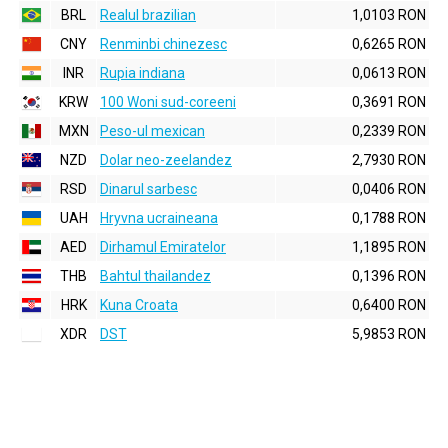
BRL
Realul brazilian
1,0103 RON
CNY
Renminbi chinezesc
0,6265 RON
INR
Rupia indiana
0,0613 RON
KRW
100 Woni sud-coreeni
0,3691 RON
MXN
Peso-ul mexican
0,2339 RON
NZD
Dolar neo-zeelandez
2,7930 RON
RSD
Dinarul sarbesc
0,0406 RON
UAH
Hryvna ucraineana
0,1788 RON
AED
Dirhamul Emiratelor
1,1895 RON
THB
Bahtul thailandez
0,1396 RON
HRK
Kuna Croata
0,6400 RON
XDR
DST
5,9853 RON