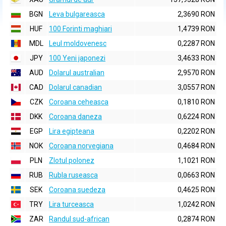
BGN
Leva bulgareasca
2,3690 RON
HUF
100 Forinti maghiari
1,4739 RON
MDL
Leul moldovenesc
0,2287 RON
JPY
100 Yeni japonezi
3,4633 RON
AUD
Dolarul australian
2,9570 RON
CAD
Dolarul canadian
3,0557 RON
CZK
Coroana ceheasca
0,1810 RON
DKK
Coroana daneza
0,6224 RON
EGP
Lira egipteana
0,2202 RON
NOK
Coroana norvegiana
0,4684 RON
PLN
Zlotul polonez
1,1021 RON
RUB
Rubla ruseasca
0,0663 RON
SEK
Coroana suedeza
0,4625 RON
TRY
Lira turceasca
1,0242 RON
ZAR
Randul sud-african
0,2874 RON