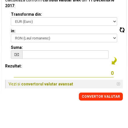
Calculeaza conform
cursului valutar BNR
din
11 Decembrie
2017
:
Transforma din:
in:
Suma:
Rezultat:
Vezi si
convertorul valutar avansat
CONVERTOR VALUTAR