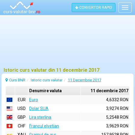
CONVERTOR RAPID
Togg
navig
Istoric curs valutar din 11 decembrie 2017
Curs BNR
Istoric curs valutar
11 Decembrie 2017
Denumire valuta
11 decembrie 2017
EUR
Euro
4,6332 RON
USD
Dolar SUA
3,9274 RON
GBP
Lira sterlina
5,2548 RON
CHF
Francul elvetian
3,9629 RON
XAU
Gramul de aur
157,9528 RON