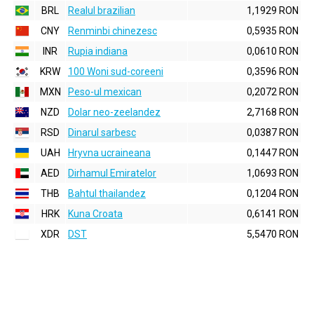
BRL
Realul brazilian
1,1929 RON
CNY
Renminbi chinezesc
0,5935 RON
INR
Rupia indiana
0,0610 RON
KRW
100 Woni sud-coreeni
0,3596 RON
MXN
Peso-ul mexican
0,2072 RON
NZD
Dolar neo-zeelandez
2,7168 RON
RSD
Dinarul sarbesc
0,0387 RON
UAH
Hryvna ucraineana
0,1447 RON
AED
Dirhamul Emiratelor
1,0693 RON
THB
Bahtul thailandez
0,1204 RON
HRK
Kuna Croata
0,6141 RON
XDR
DST
5,5470 RON