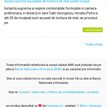
dosarul privind acuzatiile de lovitura de stat poate incepe
Instanta suprema a respins contestatiile formulate in camera
preliminara, in dosarul in care Calin Georgescu, Horatiu Potra si
alti 20 de inculpati sunt acuzati de lovitura de stat, iar procesul
pe..
..continuare
Toate stirile
Toate informatiile referitoare la cursul valutar BNR sunt preluate de pe
site-ul
Bancii Nationale a Romaniei (BNR)
si au caracter pur informativ.
Site-ul curs-valutar-bnr.ro nu este asociat in niciun fel cu site-ul Bancii
Nationale a Romaniei
Vezi si:
Contact
-
Harta site
-
Politica de confidentialitate
-
Cookies
un produs dezvoltat cu
de
layerzero.ro
- prieteni:
IT Blog
-
Cumpara