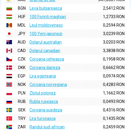
BGN
Leva bulgareasca
2,5412 RON
HUF
100 Forinti maghiari
1,2733 RON
MDL
Leul moldovenesc
0,2594 RON
JPY
100 Yeni japonezi
3,0239 RON
AUD
Dolarul australian
3,0203 RON
CAD
Dolarul canadian
3,3838 RON
CZK
Coroana ceheasca
0,1958 RON
DKK
Coroana daneza
0,6662 RON
EGP
Lira egipteana
0,0974 RON
NOK
Coroana norvegiana
0,4283 RON
PLN
Zlotul polonez
1,1662 RON
RUB
Rubla ruseasca
0,0493 RON
SEK
Coroana suedeza
0,4316 RON
TRY
Lira turceasca
0,1435 RON
ZAR
Randul sud-african
0,2459 RON