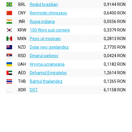
BRL
Realul brazilian
0,9144 RON
CNY
Renminbi chinezesc
0,6400 RON
INR
Rupia indiana
0,0556 RON
KRW
100 Woni sud-coreeni
0,3379 RON
MXN
Peso-ul mexican
0,2813 RON
NZD
Dolar neo-zeelandez
2,7735 RON
RSD
Dinarul sarbesc
0,0424 RON
UAH
Hryvna ucraineana
0,1182 RON
AED
Dirhamul Emiratelor
1,2614 RON
THB
Bahtul thailandez
0,1265 RON
XDR
DST
6,1158 RON