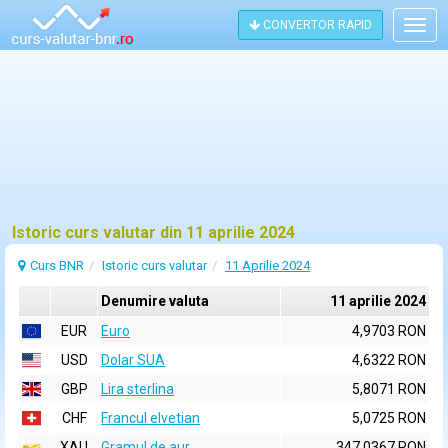
CONVERTOR RAPID
Togg
navig
Istoric curs valutar din 11 aprilie 2024
Curs BNR
Istoric curs valutar
11 Aprilie 2024
Denumire valuta
11 aprilie 2024
EUR
Euro
4,9703 RON
USD
Dolar SUA
4,6322 RON
GBP
Lira sterlina
5,8071 RON
CHF
Francul elvetian
5,0725 RON
XAU
Gramul de aur
347,0367 RON