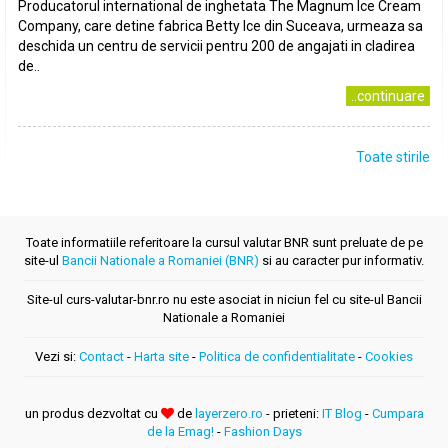
Producatorul international de inghetata The Magnum Ice Cream
Company, care detine fabrica Betty Ice din Suceava, urmeaza sa
deschida un centru de servicii pentru 200 de angajati in cladirea
de..
..continuare
Toate stirile
Toate informatiile referitoare la cursul valutar BNR sunt preluate de pe
site-ul
Bancii Nationale a Romaniei (BNR)
si au caracter pur informativ.
Site-ul curs-valutar-bnr.ro nu este asociat in niciun fel cu site-ul Bancii
Nationale a Romaniei
Vezi si:
Contact
-
Harta site
-
Politica de confidentialitate
-
Cookies
un produs dezvoltat cu
de
layerzero.ro
- prieteni:
IT Blog
-
Cumpara
de la Emag!
-
Fashion Days