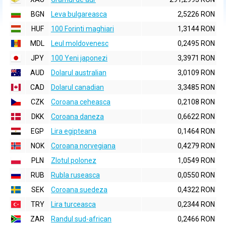
BGN
Leva bulgareasca
2,5226 RON
HUF
100 Forinti maghiari
1,3144 RON
MDL
Leul moldovenesc
0,2495 RON
JPY
100 Yeni japonezi
3,3971 RON
AUD
Dolarul australian
3,0109 RON
CAD
Dolarul canadian
3,3485 RON
CZK
Coroana ceheasca
0,2108 RON
DKK
Coroana daneza
0,6622 RON
EGP
Lira egipteana
0,1464 RON
NOK
Coroana norvegiana
0,4279 RON
PLN
Zlotul polonez
1,0549 RON
RUB
Rubla ruseasca
0,0550 RON
SEK
Coroana suedeza
0,4322 RON
TRY
Lira turceasca
0,2344 RON
ZAR
Randul sud-african
0,2466 RON