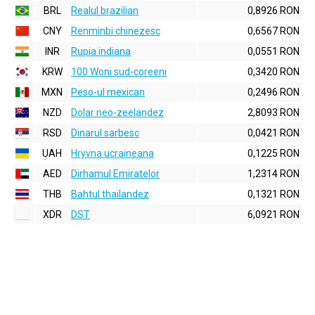
BRL
Realul brazilian
0,8926 RON
CNY
Renminbi chinezesc
0,6567 RON
INR
Rupia indiana
0,0551 RON
KRW
100 Woni sud-coreeni
0,3420 RON
MXN
Peso-ul mexican
0,2496 RON
NZD
Dolar neo-zeelandez
2,8093 RON
RSD
Dinarul sarbesc
0,0421 RON
UAH
Hryvna ucraineana
0,1225 RON
AED
Dirhamul Emiratelor
1,2314 RON
THB
Bahtul thailandez
0,1321 RON
XDR
DST
6,0921 RON