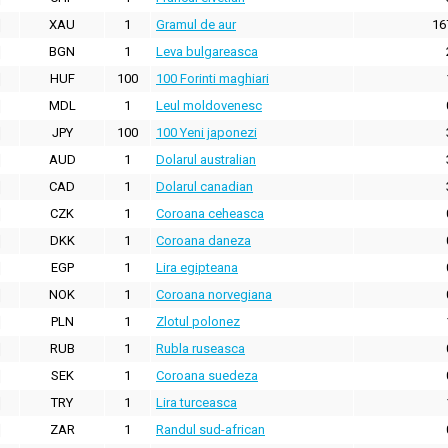
XAU
1
Gramul de aur
16
BGN
1
Leva bulgareasca
HUF
100
100 Forinti maghiari
MDL
1
Leul moldovenesc
JPY
100
100 Yeni japonezi
AUD
1
Dolarul australian
CAD
1
Dolarul canadian
CZK
1
Coroana ceheasca
DKK
1
Coroana daneza
EGP
1
Lira egipteana
NOK
1
Coroana norvegiana
PLN
1
Zlotul polonez
RUB
1
Rubla ruseasca
SEK
1
Coroana suedeza
TRY
1
Lira turceasca
ZAR
1
Randul sud-african