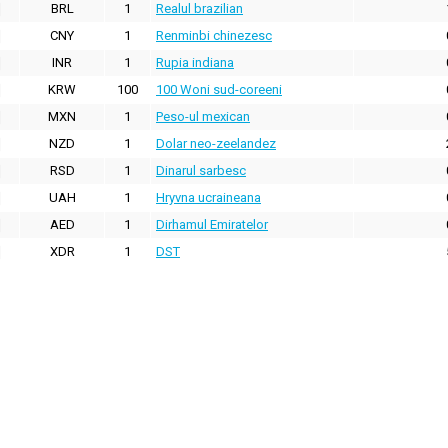
BRL
1
Realul brazilian
CNY
1
Renminbi chinezesc
INR
1
Rupia indiana
KRW
100
100 Woni sud-coreeni
MXN
1
Peso-ul mexican
NZD
1
Dolar neo-zeelandez
RSD
1
Dinarul sarbesc
UAH
1
Hryvna ucraineana
AED
1
Dirhamul Emiratelor
XDR
1
DST