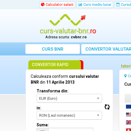
Calculator salarii
Curs mediu lunar
Cursul 
Adresa scurta:
cvbnr.ro
CURS BNR
CONVERTOR VALUTA
CONVERTOR RAPID
Istor
C
Calculeaza conform
cursului valutar
BNR
din
11 Aprilie 2013
:
Cur
Transforma din:
EUR (Euro)
in:
RON (Leul romanesc)
Suma: