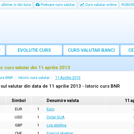
ultimei zi din luna
Preluare curs valutar
Curs valutar online
ROBOR
R
EVOLUTIE CURS
CURS
VALUTAR
BANCI
CE
ic curs valutar din 11 aprilie 2013
urs BNR
Istoric curs valutar
11 Aprilie 2013
sul valutar din data de 11 aprilie 2013 - Istoric curs BNR
Simbol
Denumire valuta
11 a
EUR
1
Euro
USD
1
Dolar SUA
GBP
1
Lira sterlina
CHF
1
Francul elvetian