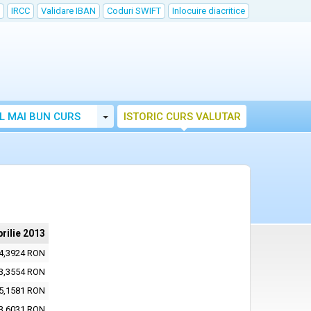
IRCC
Validare IBAN
Coduri SWIFT
Inlocuire diacritice
Toggle Dropdown
L MAI BUN CURS
ISTORIC CURS VALUTAR
prilie 2013
4,3924 RON
3,3554 RON
5,1581 RON
3,6031 RON