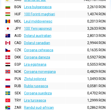
BGN
Leva bulgareasca
2,2610 RON
HUF
100 Forinti maghiari
1,4074 RON
MDL
Leul moldovenesc
0,2013 RON
JPY
100 Yeni japonezi
3,2633 RON
AUD
Dolarul australian
2,8013 RON
CAD
Dolarul canadian
2,9944 RON
CZK
Coroana ceheasca
0,1635 RON
DKK
Coroana daneza
0,5927 RON
EGP
Lira egipteana
0,5053 RON
NOK
Coroana norvegiana
0,4829 RON
PLN
Zlotul polonez
1,0493 RON
RUB
Rubla ruseasca
0,0581 RON
SEK
Coroana suedeza
0,4702 RON
TRY
Lira turceasca
1,2999 RON
ZAR
Randul sud-african
0,2862 RON