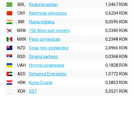
BRL
Realul brazilian
1,0467 RON
CNY
Renminbi chinezesc
0,6204 RON
INR
Rupia indiana
0,0595 RON
KRW
100 Woni sud-coreeni
0,3340 RON
MXN
Peso-ul mexican
0,2348 RON
NZD
Dolar neo-zeelandez
2,4966 RON
RSD
Dinarul sarbesc
0,0368 RON
UAH
Hryvna ucraineana
0,1828 RON
AED
Dirhamul Emiratelor
1,0772 RON
HRK
Kuna Croata
0,5853 RON
XDR
DST
5,5521 RON