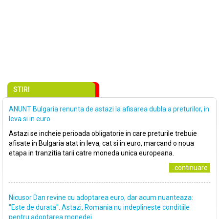
STIRI
ANUNT Bulgaria renunta de astazi la afisarea dubla a preturilor, in
leva si in euro
Astazi se incheie perioada obligatorie in care preturile trebuie
afisate in Bulgaria atat in leva, cat si in euro, marcand o noua
etapa in tranzitia tarii catre moneda unica europeana.
..continuare
Nicusor Dan revine cu adoptarea euro, dar acum nuanteaza:
"Este de durata". Astazi, Romania nu indeplineste conditiile
pentru adoptarea monedei