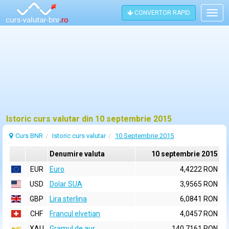
CONVERTOR RAPID
Togg
navig
Istoric curs valutar din 10 septembrie 2015
Curs BNR
Istoric curs valutar
10 Septembrie 2015
Denumire valuta
10 septembrie 2015
EUR
Euro
4,4222 RON
USD
Dolar SUA
3,9565 RON
GBP
Lira sterlina
6,0841 RON
CHF
Francul elvetian
4,0457 RON
XAU
Gramul de aur
140,7161 RON