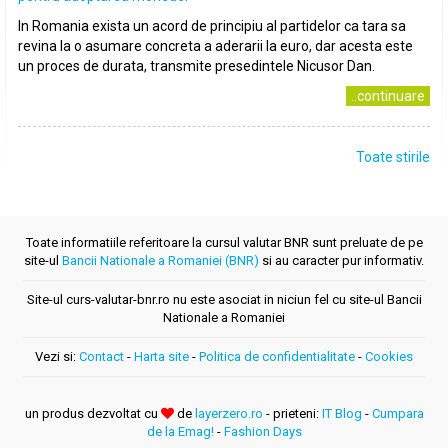
In Romania exista un acord de principiu al partidelor ca tara sa
revina la o asumare concreta a aderarii la euro, dar acesta este
un proces de durata, transmite presedintele Nicusor Dan.
..continuare
Toate stirile
Toate informatiile referitoare la cursul valutar BNR sunt preluate de pe
site-ul
Bancii Nationale a Romaniei (BNR)
si au caracter pur informativ.
Site-ul curs-valutar-bnr.ro nu este asociat in niciun fel cu site-ul Bancii
Nationale a Romaniei
Vezi si:
Contact
-
Harta site
-
Politica de confidentialitate
-
Cookies
un produs dezvoltat cu
de
layerzero.ro
- prieteni:
IT Blog
-
Cumpara
de la Emag!
-
Fashion Days