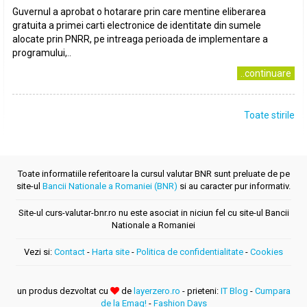
Guvernul a aprobat o hotarare prin care mentine eliberarea
gratuita a primei carti electronice de identitate din sumele
alocate prin PNRR, pe intreaga perioada de implementare a
programului,..
..continuare
Toate stirile
Toate informatiile referitoare la cursul valutar BNR sunt preluate de pe
site-ul
Bancii Nationale a Romaniei (BNR)
si au caracter pur informativ.
Site-ul curs-valutar-bnr.ro nu este asociat in niciun fel cu site-ul Bancii
Nationale a Romaniei
Vezi si:
Contact
-
Harta site
-
Politica de confidentialitate
-
Cookies
un produs dezvoltat cu
de
layerzero.ro
- prieteni:
IT Blog
-
Cumpara
de la Emag!
-
Fashion Days