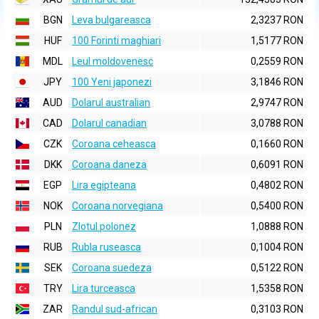
BGN
Leva bulgareasca
2,3237 RON
HUF
100 Forinti maghiari
1,5177 RON
MDL
Leul moldovenesc
0,2559 RON
JPY
100 Yeni japonezi
3,1846 RON
AUD
Dolarul australian
2,9747 RON
CAD
Dolarul canadian
3,0788 RON
CZK
Coroana ceheasca
0,1660 RON
DKK
Coroana daneza
0,6091 RON
EGP
Lira egipteana
0,4802 RON
NOK
Coroana norvegiana
0,5400 RON
PLN
Zlotul polonez
1,0888 RON
RUB
Rubla ruseasca
0,1004 RON
SEK
Coroana suedeza
0,5122 RON
TRY
Lira turceasca
1,5358 RON
ZAR
Randul sud-african
0,3103 RON