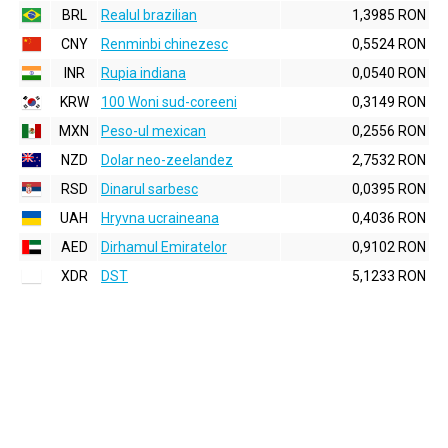
BRL
Realul brazilian
1,3985 RON
CNY
Renminbi chinezesc
0,5524 RON
INR
Rupia indiana
0,0540 RON
KRW
100 Woni sud-coreeni
0,3149 RON
MXN
Peso-ul mexican
0,2556 RON
NZD
Dolar neo-zeelandez
2,7532 RON
RSD
Dinarul sarbesc
0,0395 RON
UAH
Hryvna ucraineana
0,4036 RON
AED
Dirhamul Emiratelor
0,9102 RON
XDR
DST
5,1233 RON