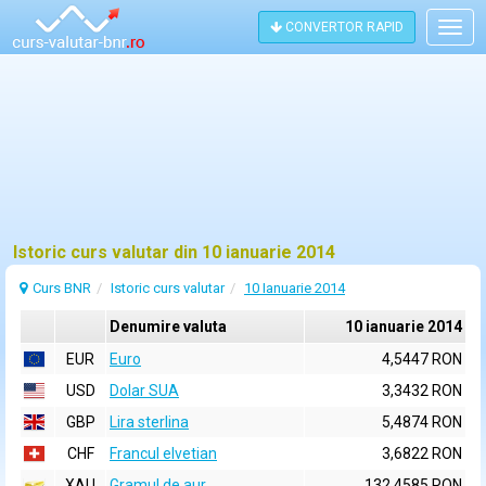
CONVERTOR RAPID
Togg
navig
Istoric curs valutar din 10 ianuarie 2014
Curs BNR
Istoric curs valutar
10 Ianuarie 2014
Denumire valuta
10 ianuarie 2014
EUR
Euro
4,5447 RON
USD
Dolar SUA
3,3432 RON
GBP
Lira sterlina
5,4874 RON
CHF
Francul elvetian
3,6822 RON
XAU
Gramul de aur
132,4585 RON