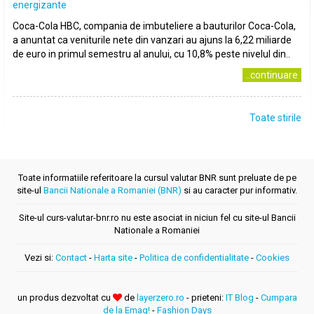
energizante
Coca-Cola HBC, compania de imbuteliere a bauturilor Coca-Cola,
a anuntat ca veniturile nete din vanzari au ajuns la 6,22 miliarde
de euro in primul semestru al anului, cu 10,8% peste nivelul din..
..continuare
Toate stirile
Toate informatiile referitoare la cursul valutar BNR sunt preluate de pe
site-ul
Bancii Nationale a Romaniei (BNR)
si au caracter pur informativ.
Site-ul curs-valutar-bnr.ro nu este asociat in niciun fel cu site-ul Bancii
Nationale a Romaniei
Vezi si:
Contact
-
Harta site
-
Politica de confidentialitate
-
Cookies
un produs dezvoltat cu
de
layerzero.ro
- prieteni:
IT Blog
-
Cumpara
de la Emag!
-
Fashion Days