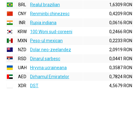
BRL
Realul brazilian
1,6309 RON
CNY
Renminbi chinezesc
0,4209 RON
INR
Rupia indiana
0,0616 RON
KRW
100 Woni sud-coreeni
0,2466 RON
MXN
Peso-ul mexican
0,2233 RON
NZD
Dolar neo-zeelandez
2,0919 RON
RSD
Dinarul sarbesc
0,0441 RON
UAH
Hryvna ucraineana
0,3587 RON
AED
Dirhamul Emiratelor
0,7824 RON
XDR
DST
4,5679 RON