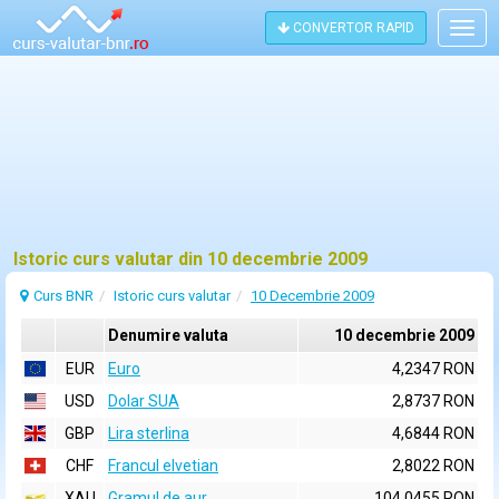
CONVERTOR RAPID
Togg
navig
Istoric curs valutar din 10 decembrie 2009
Curs BNR
Istoric curs valutar
10 Decembrie 2009
Denumire valuta
10 decembrie 2009
EUR
Euro
4,2347 RON
USD
Dolar SUA
2,8737 RON
GBP
Lira sterlina
4,6844 RON
CHF
Francul elvetian
2,8022 RON
XAU
Gramul de aur
104,0455 RON