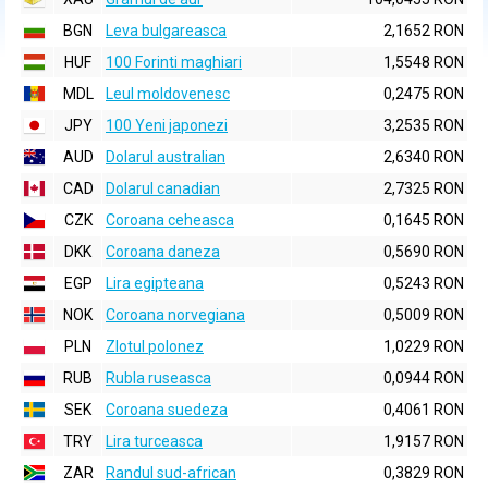
BGN
Leva bulgareasca
2,1652 RON
HUF
100 Forinti maghiari
1,5548 RON
MDL
Leul moldovenesc
0,2475 RON
JPY
100 Yeni japonezi
3,2535 RON
AUD
Dolarul australian
2,6340 RON
CAD
Dolarul canadian
2,7325 RON
CZK
Coroana ceheasca
0,1645 RON
DKK
Coroana daneza
0,5690 RON
EGP
Lira egipteana
0,5243 RON
NOK
Coroana norvegiana
0,5009 RON
PLN
Zlotul polonez
1,0229 RON
RUB
Rubla ruseasca
0,0944 RON
SEK
Coroana suedeza
0,4061 RON
TRY
Lira turceasca
1,9157 RON
ZAR
Randul sud-african
0,3829 RON