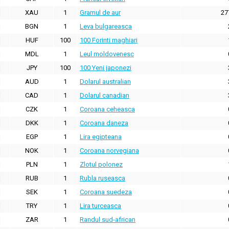
XAU
1
Gramul de aur
27
BGN
1
Leva bulgareasca
HUF
100
100 Forinti maghiari
MDL
1
Leul moldovenesc
JPY
100
100 Yeni japonezi
AUD
1
Dolarul australian
CAD
1
Dolarul canadian
CZK
1
Coroana ceheasca
DKK
1
Coroana daneza
EGP
1
Lira egipteana
NOK
1
Coroana norvegiana
PLN
1
Zlotul polonez
RUB
1
Rubla ruseasca
SEK
1
Coroana suedeza
TRY
1
Lira turceasca
ZAR
1
Randul sud-african