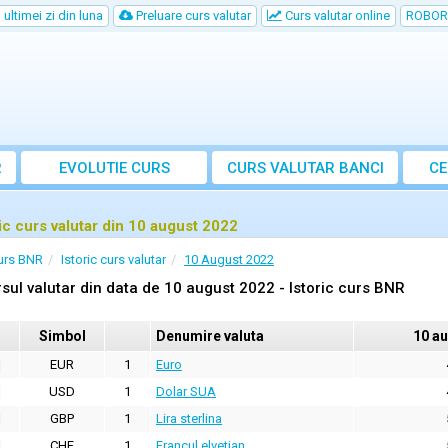
ultimei zi din luna
Preluare curs valutar
Curs valutar online
ROBOR
R
EVOLUTIE CURS
CURS
VALUTAR
BANCI
CE
ric curs valutar din 10 august 2022
urs BNR
Istoric curs valutar
10 August 2022
sul valutar din data de 10 august 2022 - Istoric curs BNR
Simbol
Denumire valuta
10 a
EUR
1
Euro
USD
1
Dolar SUA
GBP
1
Lira sterlina
CHF
1
Francul elvetian