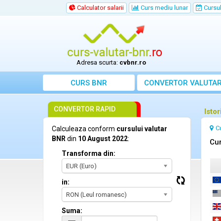
Calculator salarii
Curs mediu lunar
Cursul 
Adresa scurta:
cvbnr.ro
CURS BNR
CONVERTOR VALUTA
CONVERTOR RAPID
Isto
C
Calculeaza conform
cursului valutar
BNR
din
10 August 2022
:
Cur
Transforma din:
EUR (Euro)
in:
RON (Leul romanesc)
Suma: