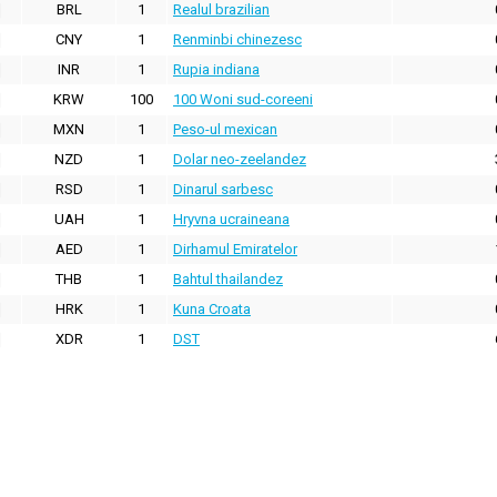
BRL
1
Realul brazilian
CNY
1
Renminbi chinezesc
INR
1
Rupia indiana
KRW
100
100 Woni sud-coreeni
MXN
1
Peso-ul mexican
NZD
1
Dolar neo-zeelandez
RSD
1
Dinarul sarbesc
UAH
1
Hryvna ucraineana
AED
1
Dirhamul Emiratelor
THB
1
Bahtul thailandez
HRK
1
Kuna Croata
XDR
1
DST