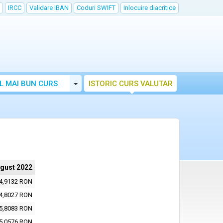
IRCC
Validare IBAN
Coduri SWIFT
Inlocuire diacritice
Toggle Dropdown
L MAI BUN CURS
ISTORIC CURS VALUTAR
ugust 2022
4,9132 RON
4,8027 RON
5,8083 RON
5,0576 RON