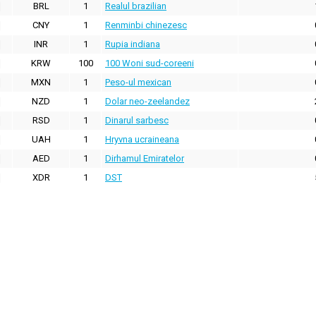
BRL
1
Realul brazilian
CNY
1
Renminbi chinezesc
INR
1
Rupia indiana
KRW
100
100 Woni sud-coreeni
MXN
1
Peso-ul mexican
NZD
1
Dolar neo-zeelandez
RSD
1
Dinarul sarbesc
UAH
1
Hryvna ucraineana
AED
1
Dirhamul Emiratelor
XDR
1
DST