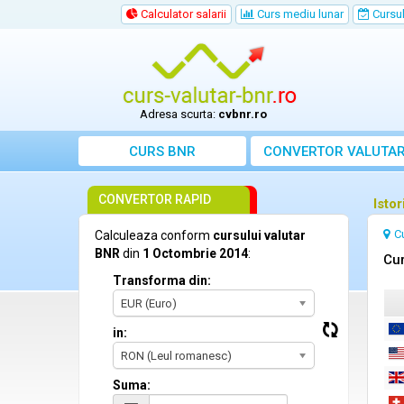
Calculator salarii
Curs mediu lunar
Cursul 
Adresa scurta:
cvbnr.ro
CURS BNR
CONVERTOR VALUTA
CONVERTOR RAPID
Isto
C
Calculeaza conform
cursului valutar
BNR
din
1 Octombrie 2014
:
Cur
Transforma din:
EUR (Euro)
in:
RON (Leul romanesc)
Suma: