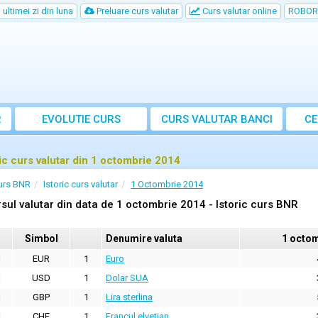
ultimei zi din luna
Preluare curs valutar
Curs valutar online
ROBOR
R
EVOLUTIE CURS
CURS
VALUTAR
BANCI
CE
ric curs valutar din 1 octombrie 2014
urs BNR
Istoric curs valutar
1 Octombrie 2014
sul valutar din data de 1 octombrie 2014 - Istoric curs BNR
Simbol
Denumire valuta
1 octom
EUR
1
Euro
USD
1
Dolar SUA
GBP
1
Lira sterlina
CHF
1
Francul elvetian