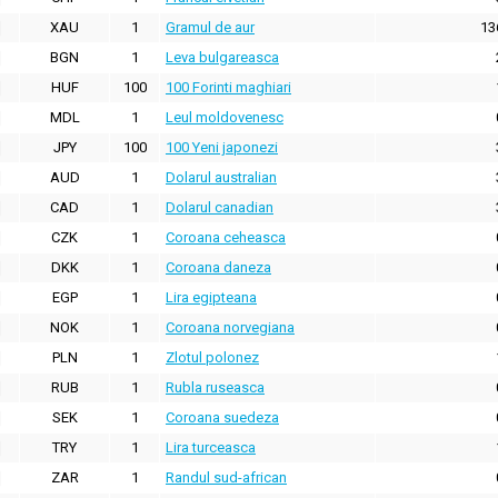
XAU
1
Gramul de aur
13
BGN
1
Leva bulgareasca
HUF
100
100 Forinti maghiari
MDL
1
Leul moldovenesc
JPY
100
100 Yeni japonezi
AUD
1
Dolarul australian
CAD
1
Dolarul canadian
CZK
1
Coroana ceheasca
DKK
1
Coroana daneza
EGP
1
Lira egipteana
NOK
1
Coroana norvegiana
PLN
1
Zlotul polonez
RUB
1
Rubla ruseasca
SEK
1
Coroana suedeza
TRY
1
Lira turceasca
ZAR
1
Randul sud-african