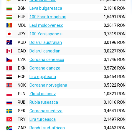
BGN
Leva bulgareasca
2,1818 RON
HUF
100 Forinti maghiari
1,5491 RON
MDL
Leul moldovenesc
0,2617 RON
JPY
100 Yeni japonezi
3,7319 RON
AUD
Dolarul australian
3,0196 RON
CAD
Dolarul canadian
3,0227 RON
CZK
Coroana ceheasca
0,1746 RON
DKK
Coroana daneza
0,5726 RON
EGP
Lira egipteana
0,5454 RON
NOK
Coroana norvegiana
0,5322 RON
PLN
Zlotul polonez
1,0821 RON
RUB
Rubla ruseasca
0,1016 RON
SEK
Coroana suedeza
0,4641 RON
TRY
Lira turceasca
2,1497 RON
ZAR
Randul sud-african
0,4463 RON