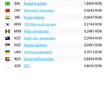
BRL
Realul brazilian
1,8400 RON
CNY
Renminbi chinezesc
0,4642 RON
INR
Rupia indiana
0,0697 RON
KRW
100 Woni sud-coreeni
0,2744 RON
MXN
Peso-ul mexican
0,2481 RON
NZD
Dolar neo-zeelandez
2,2964 RON
RSD
Dinarul sarbesc
0,0401 RON
UAH
Hryvna ucraineana
0,3912 RON
AED
Dirhamul Emiratelor
0,8454 RON
XDR
DST
4,8656 RON