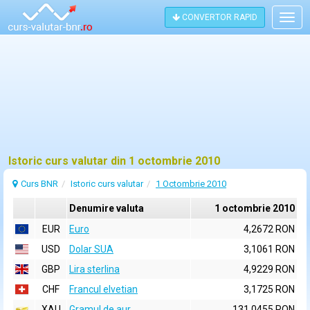
CONVERTOR RAPID
Togg
navig
Istoric curs valutar din 1 octombrie 2010
Curs BNR
Istoric curs valutar
1 Octombrie 2010
Denumire valuta
1 octombrie 2010
EUR
Euro
4,2672 RON
USD
Dolar SUA
3,1061 RON
GBP
Lira sterlina
4,9229 RON
CHF
Francul elvetian
3,1725 RON
XAU
Gramul de aur
131,0455 RON