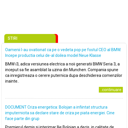
STIRI
Oamenii l-au ovationat ca pe o vedeta pop pe fostul CEO al BMW.
Incepe productia celui de-al doilea model Neue Klasse
BMW i3, adica versiunea electrica a noii generatii BMW Seria 3, a
inceput sa fie asamblat la uzina din Munchen. Compania spune
ca inregistreaza o cerere puternica dupa deschiderea comenzilor
inainte..
..continuare
DOCUMENT Criza energetica: Bolojan a infiintat structura
imputernicita sa declare stare de criza pe piata energiei. Cine
face parte din grup
Premierul demis si interimar Ilie Bolojan a decis, in calitate de