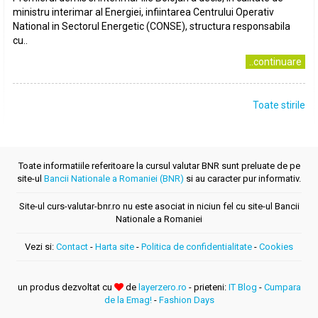
ministru interimar al Energiei, infiintarea Centrului Operativ
National in Sectorul Energetic (CONSE), structura responsabila
cu..
..continuare
Toate stirile
Toate informatiile referitoare la cursul valutar BNR sunt preluate de pe
site-ul
Bancii Nationale a Romaniei (BNR)
si au caracter pur informativ.
Site-ul curs-valutar-bnr.ro nu este asociat in niciun fel cu site-ul Bancii
Nationale a Romaniei
Vezi si:
Contact
-
Harta site
-
Politica de confidentialitate
-
Cookies
un produs dezvoltat cu
de
layerzero.ro
- prieteni:
IT Blog
-
Cumpara
de la Emag!
-
Fashion Days