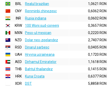
BRL
Realul brazilian
1,0621 RON
CNY
Renminbi chinezesc
0,6062 RON
INR
Rupia indiana
0,0602 RON
KRW
100 Woni sud-coreeni
0,3657 RON
MXN
Peso-ul mexican
0,2220 RON
NZD
Dolar neo-zeelandez
2,7407 RON
RSD
Dinarul sarbesc
0,0405 RON
UAH
Hryvna ucraineana
0,1720 RON
AED
Dirhamul Emiratelor
1,1618 RON
THB
Bahtul thailandez
0,1415 RON
HRK
Kuna Croata
0,6377 RON
XDR
DST
5,8858 RON