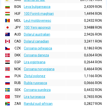
BGN
Leva bulgareasca
2,4309 RON
HUF
100 Forinti maghiari
1,4494 RON
MDL
Leul moldovenesc
0,2432 RON
JPY
100 Yeni japonezi
3,9488 RON
AUD
Dolarul australian
2,9426 RON
CAD
Dolarul canadian
3,2411 RON
CZK
Coroana ceheasca
0,1863 RON
DKK
Coroana daneza
0,6364 RON
EGP
Lira egipteana
0,2644 RON
NOK
Coroana norvegiana
0,4664 RON
PLN
Zlotul polonez
1,1166 RON
RUB
Rubla ruseasca
0,0666 RON
SEK
Coroana suedeza
0,4432 RON
TRY
Lira turceasca
0,7455 RON
ZAR
Randul sud-african
0,2827 RON