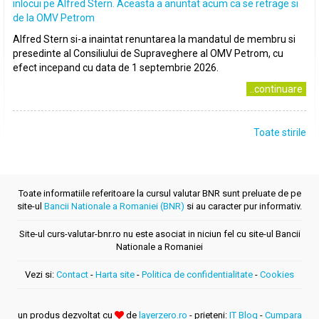
inlocui pe Alfred Stern. Aceasta a anuntat acum ca se retrage si
de la OMV Petrom
Alfred Stern si-a inaintat renuntarea la mandatul de membru si
presedinte al Consiliului de Supraveghere al OMV Petrom, cu
efect incepand cu data de 1 septembrie 2026.
..continuare
Toate stirile
Toate informatiile referitoare la cursul valutar BNR sunt preluate de pe
site-ul
Bancii Nationale a Romaniei (BNR)
si au caracter pur informativ.
Site-ul curs-valutar-bnr.ro nu este asociat in niciun fel cu site-ul Bancii
Nationale a Romaniei
Vezi si:
Contact
-
Harta site
-
Politica de confidentialitate
-
Cookies
un produs dezvoltat cu
de
layerzero.ro
- prieteni:
IT Blog
-
Cumpara