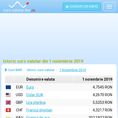
CONVERTOR RAPID
Togg
navig
Istoric curs valutar din 1 noiembrie 2019
Curs BNR
Istoric curs valutar
1 Noiembrie 2019
Denumire valuta
1 noiembrie 2019
EUR
Euro
4,7545 RON
USD
Dolar SUA
4,2670 RON
GBP
Lira sterlina
5,5253 RON
CHF
Francul elvetian
4,3217 RON
XAU
Gramul de aur
207,1927 RON