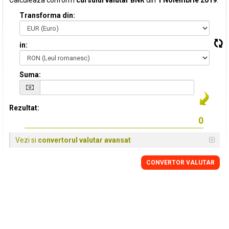
Calculeaza conform
cursului valutar BNR
din
1 Noiembrie 2019
:
Transforma din:
in:
Suma:
Rezultat:
Vezi si
convertorul valutar avansat
CONVERTOR VALUTAR