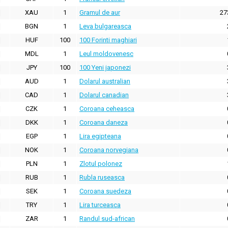
XAU
1
Gramul de aur
27
BGN
1
Leva bulgareasca
HUF
100
100 Forinti maghiari
MDL
1
Leul moldovenesc
JPY
100
100 Yeni japonezi
AUD
1
Dolarul australian
CAD
1
Dolarul canadian
CZK
1
Coroana ceheasca
DKK
1
Coroana daneza
EGP
1
Lira egipteana
NOK
1
Coroana norvegiana
PLN
1
Zlotul polonez
RUB
1
Rubla ruseasca
SEK
1
Coroana suedeza
TRY
1
Lira turceasca
ZAR
1
Randul sud-african