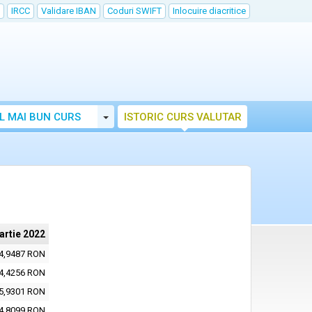
IRCC
Validare IBAN
Coduri SWIFT
Inlocuire diacritice
Toggle Dropdown
L MAI BUN CURS
ISTORIC CURS VALUTAR
artie 2022
4,9487 RON
4,4256 RON
5,9301 RON
4,8099 RON