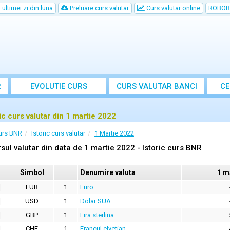
ultimei zi din luna
Preluare curs valutar
Curs valutar online
ROBOR
R
EVOLUTIE CURS
CURS
VALUTAR
BANCI
CE
ric curs valutar din 1 martie 2022
urs BNR
Istoric curs valutar
1 Martie 2022
sul valutar din data de 1 martie 2022 - Istoric curs BNR
Simbol
Denumire valuta
1 m
EUR
1
Euro
USD
1
Dolar SUA
GBP
1
Lira sterlina
CHF
1
Francul elvetian