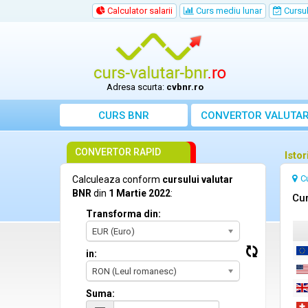
Calculator salarii
Curs mediu lunar
Cursul 
Adresa scurta:
cvbnr.ro
CURS BNR
CONVERTOR VALUTA
CONVERTOR RAPID
Isto
C
Calculeaza conform
cursului valutar
BNR
din
1 Martie 2022
:
Cur
Transforma din:
EUR (Euro)
in:
RON (Leul romanesc)
Suma: