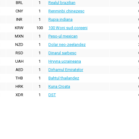
BRL
1
Realul brazilian
CNY
1
Renminbi chinezesc
INR
1
Rupia indiana
KRW
100
100 Woni sud-coreeni
MXN
1
Peso-ul mexican
NZD
1
Dolar neo-zeelandez
RSD
1
Dinarul sarbesc
UAH
1
Hryvna ucraineana
AED
1
Dirhamul Emiratelor
THB
1
Bahtul thailandez
HRK
1
Kuna Croata
XDR
1
DST