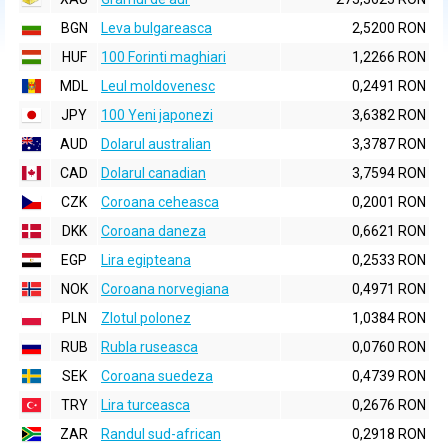
BGN
Leva bulgareasca
2,5200 RON
HUF
100 Forinti maghiari
1,2266 RON
MDL
Leul moldovenesc
0,2491 RON
JPY
100 Yeni japonezi
3,6382 RON
AUD
Dolarul australian
3,3787 RON
CAD
Dolarul canadian
3,7594 RON
CZK
Coroana ceheasca
0,2001 RON
DKK
Coroana daneza
0,6621 RON
EGP
Lira egipteana
0,2533 RON
NOK
Coroana norvegiana
0,4971 RON
PLN
Zlotul polonez
1,0384 RON
RUB
Rubla ruseasca
0,0760 RON
SEK
Coroana suedeza
0,4739 RON
TRY
Lira turceasca
0,2676 RON
ZAR
Randul sud-african
0,2918 RON