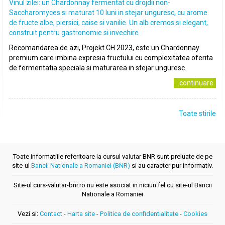
Vinul zilei: un Chardonnay fermentat cu drojdii non-
Saccharomyces si maturat 10 luni in stejar unguresc, cu arome
de fructe albe, piersici, caise si vanilie. Un alb cremos si elegant,
construit pentru gastronomie si invechire
Recomandarea de azi, Projekt CH 2023, este un Chardonnay
premium care imbina expresia fructului cu complexitatea oferita
de fermentatia speciala si maturarea in stejar unguresc.
..continuare
Toate stirile
Toate informatiile referitoare la cursul valutar BNR sunt preluate de pe
site-ul
Bancii Nationale a Romaniei (BNR)
si au caracter pur informativ.
Site-ul curs-valutar-bnr.ro nu este asociat in niciun fel cu site-ul Bancii
Nationale a Romaniei
Vezi si:
Contact
-
Harta site
-
Politica de confidentialitate
-
Cookies