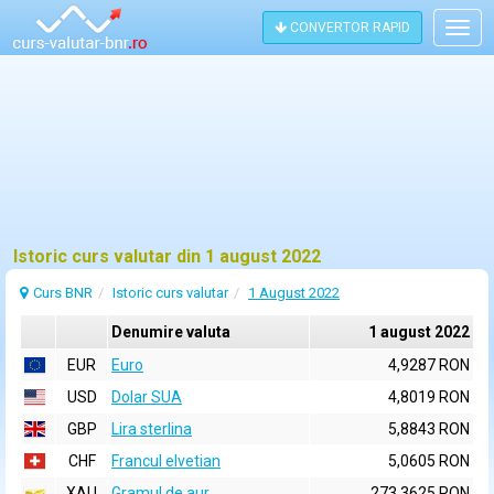
CONVERTOR RAPID
Togg
navig
Istoric curs valutar din 1 august 2022
Curs BNR
Istoric curs valutar
1 August 2022
Denumire valuta
1 august 2022
EUR
Euro
4,9287 RON
USD
Dolar SUA
4,8019 RON
GBP
Lira sterlina
5,8843 RON
CHF
Francul elvetian
5,0605 RON
XAU
Gramul de aur
273,3625 RON