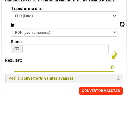
Calculeaza conform
cursului valutar BNR
din
1 August 2022
:
Transforma din:
in:
Suma:
Rezultat:
Vezi si
convertorul valutar avansat
CONVERTOR VALUTAR