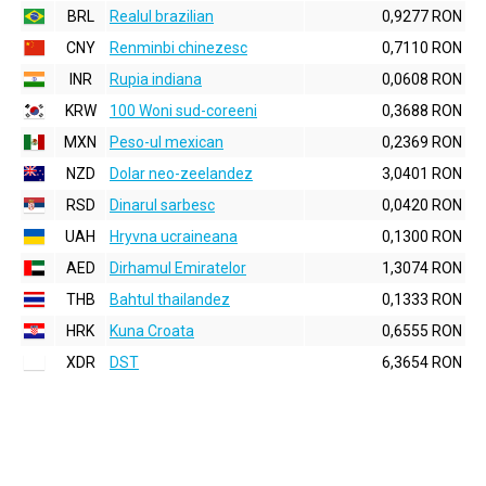
BRL
Realul brazilian
0,9277 RON
CNY
Renminbi chinezesc
0,7110 RON
INR
Rupia indiana
0,0608 RON
KRW
100 Woni sud-coreeni
0,3688 RON
MXN
Peso-ul mexican
0,2369 RON
NZD
Dolar neo-zeelandez
3,0401 RON
RSD
Dinarul sarbesc
0,0420 RON
UAH
Hryvna ucraineana
0,1300 RON
AED
Dirhamul Emiratelor
1,3074 RON
THB
Bahtul thailandez
0,1333 RON
HRK
Kuna Croata
0,6555 RON
XDR
DST
6,3654 RON