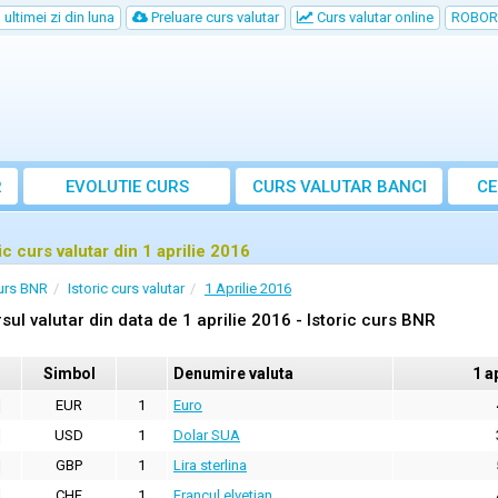
ultimei zi din luna
Preluare curs valutar
Curs valutar online
ROBOR
R
EVOLUTIE CURS
CURS
VALUTAR
BANCI
CE
ic curs valutar din 1 aprilie 2016
urs BNR
Istoric curs valutar
1 Aprilie 2016
sul valutar din data de 1 aprilie 2016 - Istoric curs BNR
Simbol
Denumire valuta
1 a
EUR
1
Euro
USD
1
Dolar SUA
GBP
1
Lira sterlina
CHF
1
Francul elvetian