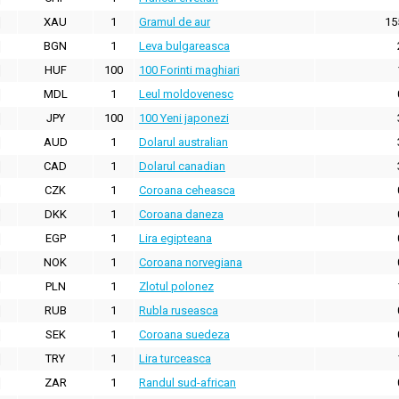
XAU
1
Gramul de aur
15
BGN
1
Leva bulgareasca
HUF
100
100 Forinti maghiari
MDL
1
Leul moldovenesc
JPY
100
100 Yeni japonezi
AUD
1
Dolarul australian
CAD
1
Dolarul canadian
CZK
1
Coroana ceheasca
DKK
1
Coroana daneza
EGP
1
Lira egipteana
NOK
1
Coroana norvegiana
PLN
1
Zlotul polonez
RUB
1
Rubla ruseasca
SEK
1
Coroana suedeza
TRY
1
Lira turceasca
ZAR
1
Randul sud-african