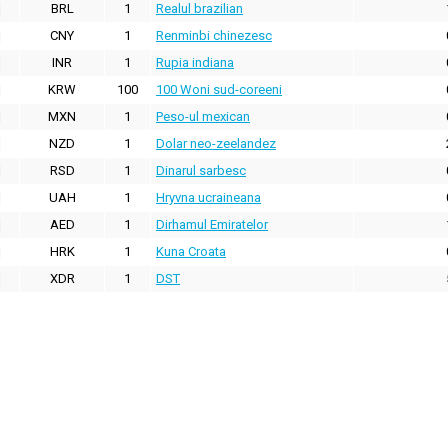
BRL
1
Realul brazilian
CNY
1
Renminbi chinezesc
INR
1
Rupia indiana
KRW
100
100 Woni sud-coreeni
MXN
1
Peso-ul mexican
NZD
1
Dolar neo-zeelandez
RSD
1
Dinarul sarbesc
UAH
1
Hryvna ucraineana
AED
1
Dirhamul Emiratelor
HRK
1
Kuna Croata
XDR
1
DST