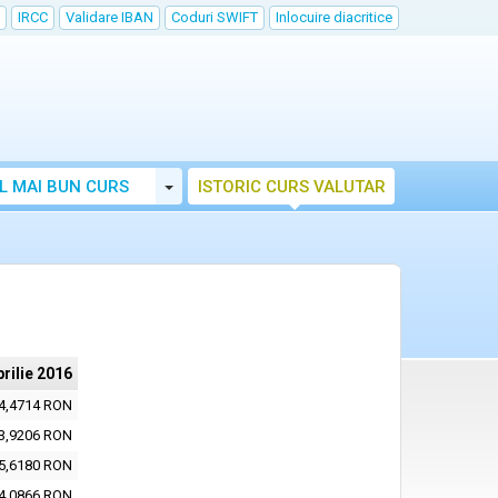
IRCC
Validare IBAN
Coduri SWIFT
Inlocuire diacritice
Toggle Dropdown
L MAI BUN CURS
ISTORIC CURS VALUTAR
prilie 2016
4,4714 RON
3,9206 RON
5,6180 RON
4,0866 RON