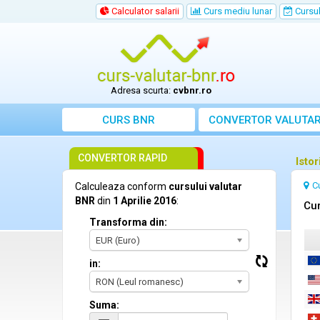
Calculator salarii
Curs mediu lunar
Cursul 
Adresa scurta:
cvbnr.ro
CURS BNR
CONVERTOR VALUTA
CONVERTOR RAPID
Istor
C
Calculeaza conform
cursului valutar
BNR
din
1 Aprilie 2016
:
Cur
Transforma din:
EUR (Euro)
in:
RON (Leul romanesc)
Suma: