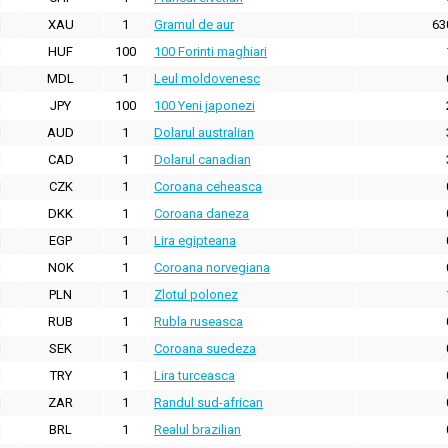
XAU
1
Gramul de aur
63
HUF
100
100 Forinti maghiari
MDL
1
Leul moldovenesc
JPY
100
100 Yeni japonezi
AUD
1
Dolarul australian
CAD
1
Dolarul canadian
CZK
1
Coroana ceheasca
DKK
1
Coroana daneza
EGP
1
Lira egipteana
NOK
1
Coroana norvegiana
PLN
1
Zlotul polonez
RUB
1
Rubla ruseasca
SEK
1
Coroana suedeza
TRY
1
Lira turceasca
ZAR
1
Randul sud-african
BRL
1
Realul brazilian