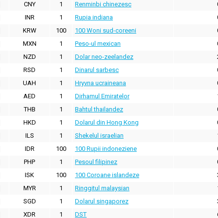
CNY
1
Renminbi chinezesc
INR
1
Rupia indiana
KRW
100
100 Woni sud-coreeni
MXN
1
Peso-ul mexican
NZD
1
Dolar neo-zeelandez
RSD
1
Dinarul sarbesc
UAH
1
Hryvna ucraineana
AED
1
Dirhamul Emiratelor
THB
1
Bahtul thailandez
HKD
1
Dolarul din Hong Kong
ILS
1
Shekelul israelian
IDR
100
100 Rupii indoneziene
PHP
1
Pesoul filipinez
ISK
100
100 Coroane islandeze
MYR
1
Ringgitul malaysian
SGD
1
Dolarul singaporez
XDR
1
DST