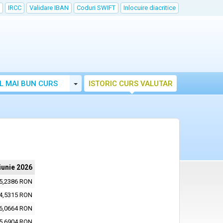
IRCC
Validare IBAN
Coduri SWIFT
Inlocuire diacritice
Toggle Dropdown
L MAI BUN CURS
ISTORIC CURS VALUTAR
iunie 2026
5,2386 RON
4,5315 RON
6,0664 RON
5,6904 RON