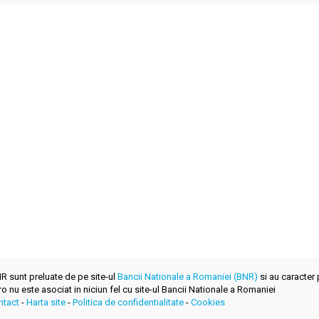
BNR sunt preluate de pe site-ul
Bancii Nationale a Romaniei (BNR)
si au caracter 
.ro nu este asociat in niciun fel cu site-ul Bancii Nationale a Romaniei
ntact
-
Harta site
-
Politica de confidentialitate
-
Cookies