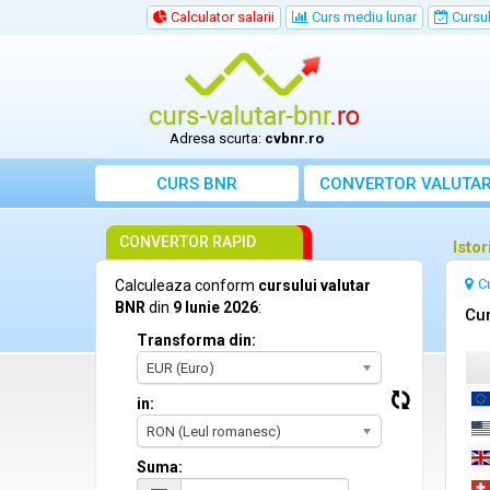
Calculator salarii
Curs mediu lunar
Cursul 
Adresa scurta:
cvbnr.ro
CURS BNR
CONVERTOR VALUTA
CONVERTOR RAPID
Istor
C
Calculeaza conform
cursului valutar
BNR
din
9 Iunie 2026
:
Cur
Transforma din:
EUR (Euro)
in:
RON (Leul romanesc)
Suma: