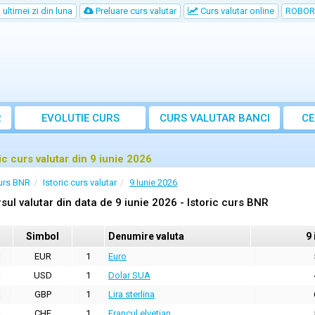
ultimei zi din luna
Preluare curs valutar
Curs valutar online
ROBOR
R
EVOLUTIE CURS
CURS
VALUTAR
BANCI
CE
ic curs valutar din 9 iunie 2026
urs BNR
Istoric curs valutar
9 Iunie 2026
sul valutar din data de 9 iunie 2026 - Istoric curs BNR
Simbol
Denumire valuta
9 
EUR
1
Euro
USD
1
Dolar SUA
GBP
1
Lira sterlina
CHF
1
Francul elvetian