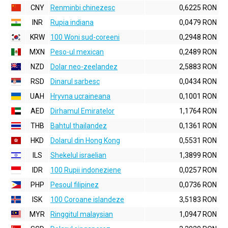
CNY
Renminbi chinezesc
0,6225 RON
INR
Rupia indiana
0,0479 RON
KRW
100 Woni sud-coreeni
0,2948 RON
MXN
Peso-ul mexican
0,2489 RON
NZD
Dolar neo-zeelandez
2,5883 RON
RSD
Dinarul sarbesc
0,0434 RON
UAH
Hryvna ucraineana
0,1001 RON
AED
Dirhamul Emiratelor
1,1764 RON
THB
Bahtul thailandez
0,1361 RON
HKD
Dolarul din Hong Kong
0,5531 RON
ILS
Shekelul israelian
1,3899 RON
IDR
100 Rupii indoneziene
0,0257 RON
PHP
Pesoul filipinez
0,0736 RON
ISK
100 Coroane islandeze
3,5183 RON
MYR
Ringgitul malaysian
1,0947 RON