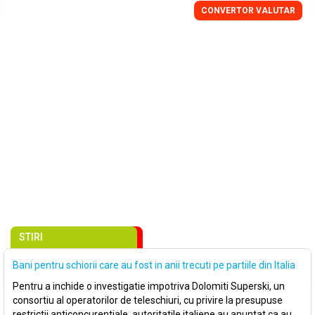
CONVERTOR VALUTAR
STIRI
Bani pentru schiorii care au fost in anii trecuti pe partiile din Italia
Pentru a inchide o investigatie impotriva Dolomiti Superski, un
consortiu al operatorilor de teleschiuri, cu privire la presupuse
restrictii anticoncurentiale, autoritatile italiene au anuntat ca au..