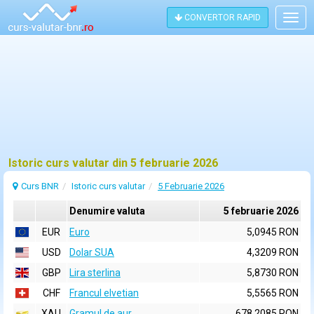
CONVERTOR RAPID
Togg
navig
Istoric curs valutar din 5 februarie 2026
Curs BNR
Istoric curs valutar
5 Februarie 2026
Denumire valuta
5 februarie 2026
EUR
Euro
5,0945 RON
USD
Dolar SUA
4,3209 RON
GBP
Lira sterlina
5,8730 RON
CHF
Francul elvetian
5,5565 RON
XAU
Gramul de aur
678,2085 RON