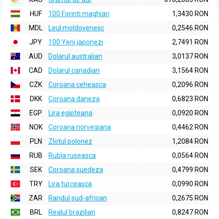
HUF
100 Forinti maghiari
1,3430 RON
MDL
Leul moldovenesc
0,2546 RON
JPY
100 Yeni japonezi
2,7491 RON
AUD
Dolarul australian
3,0137 RON
CAD
Dolarul canadian
3,1564 RON
CZK
Coroana ceheasca
0,2096 RON
DKK
Coroana daneza
0,6823 RON
EGP
Lira egipteana
0,0920 RON
NOK
Coroana norvegiana
0,4462 RON
PLN
Zlotul polonez
1,2084 RON
RUB
Rubla ruseasca
0,0564 RON
SEK
Coroana suedeza
0,4799 RON
TRY
Lira turceasca
0,0990 RON
ZAR
Randul sud-african
0,2675 RON
BRL
Realul brazilian
0,8247 RON