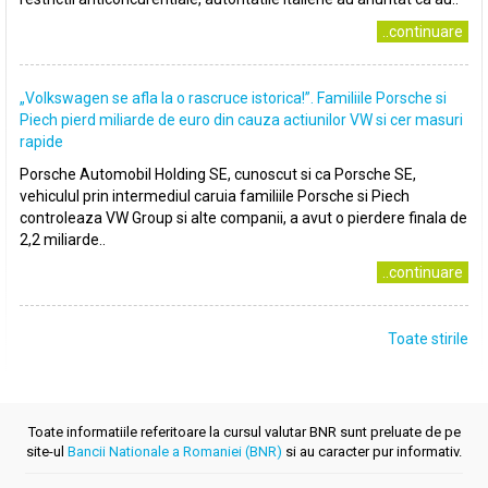
..continuare
„Volkswagen se afla la o rascruce istorica!”. Familiile Porsche si
Piech pierd miliarde de euro din cauza actiunilor VW si cer masuri
rapide
Porsche Automobil Holding SE, cunoscut si ca Porsche SE,
vehiculul prin intermediul caruia familiile Porsche si Piech
controleaza VW Group si alte companii, a avut o pierdere finala de
2,2 miliarde..
..continuare
Toate stirile
Toate informatiile referitoare la cursul valutar BNR sunt preluate de pe
site-ul
Bancii Nationale a Romaniei (BNR)
si au caracter pur informativ.