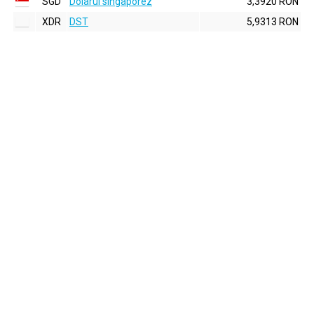
SGD
Dolarul singaporez
3,3920 RON
XDR
DST
5,9313 RON