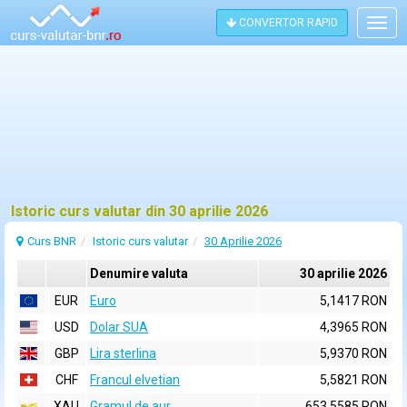
CONVERTOR RAPID
Togg
navig
Istoric curs valutar din 30 aprilie 2026
Curs BNR
Istoric curs valutar
30 Aprilie 2026
Denumire valuta
30 aprilie 2026
EUR
Euro
5,1417 RON
USD
Dolar SUA
4,3965 RON
GBP
Lira sterlina
5,9370 RON
CHF
Francul elvetian
5,5821 RON
XAU
Gramul de aur
653,5585 RON