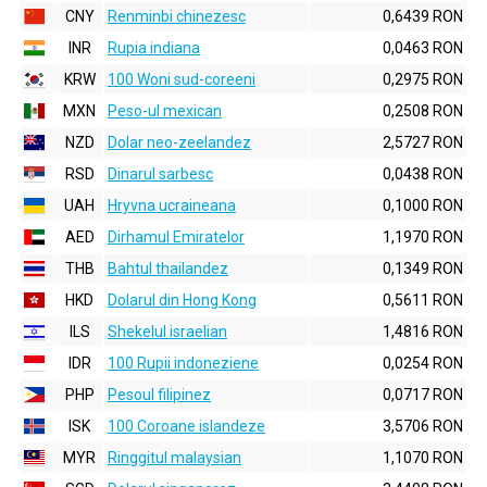
CNY
Renminbi chinezesc
0,6439 RON
INR
Rupia indiana
0,0463 RON
KRW
100 Woni sud-coreeni
0,2975 RON
MXN
Peso-ul mexican
0,2508 RON
NZD
Dolar neo-zeelandez
2,5727 RON
RSD
Dinarul sarbesc
0,0438 RON
UAH
Hryvna ucraineana
0,1000 RON
AED
Dirhamul Emiratelor
1,1970 RON
THB
Bahtul thailandez
0,1349 RON
HKD
Dolarul din Hong Kong
0,5611 RON
ILS
Shekelul israelian
1,4816 RON
IDR
100 Rupii indoneziene
0,0254 RON
PHP
Pesoul filipinez
0,0717 RON
ISK
100 Coroane islandeze
3,5706 RON
MYR
Ringgitul malaysian
1,1070 RON