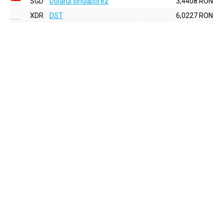
SGD
Dolarul singaporez
3,4408 RON
XDR
DST
6,0227 RON