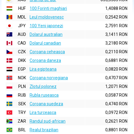
HUF
100 Forinti maghiari
1,4088 RON
MDL
Leul moldovenesc
0,2542 RON
JPY
100 Yeni japonezi
2,7591 RON
AUD
Dolarul australian
3,1411 RON
CAD
Dolarul canadian
3,2180 RON
CZK
Coroana ceheasca
0,2110 RON
DKK
Coroana daneza
0,6881 RON
EGP
Lira egipteana
0,0820 RON
NOK
Coroana norvegiana
0,4707 RON
PLN
Zlotul polonez
1,2071 RON
RUB
Rubla ruseasca
0,0587 RON
SEK
Coroana suedeza
0,4740 RON
TRY
Lira turceasca
0,0972 RON
ZAR
Randul sud-african
0,2621 RON
BRL
Realul brazilian
0,8801 RON