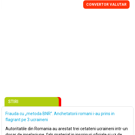
CONVERTOR VALUTAR
STIRI
Frauda cu „metoda BNR”. Anchetatorii romani i-au prins in
flagrant pe 3 ucraineni
Autoritatile din Romania au arestat trei cetateni ucraineni intr-un
dosar de inselaciune, fals material in inscrisuri oficiale si uz de