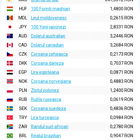
HUF
100 Forinti maghiari
1,4800 RON
MDL
Leul moldovenesc
0,2615 RON
JPY
100 Yeni japonezi
2,8331 RON
AUD
Dolarul australian
3,2446 RON
CAD
Dolarul canadian
3,2684 RON
CZK
Coroana ceheasca
0,2173 RON
DKK
Coroana daneza
0,7037 RON
EGP
Lira egipteana
0,0871 RON
NOK
Coroana norvegiana
0,4883 RON
PLN
Zlotul polonez
1,2400 RON
RUB
Rubla ruseasca
0,0619 RON
SEK
Coroana suedeza
0,4836 RON
TRY
Lira turceasca
0,0984 RON
ZAR
Randul sud-african
0,2780 RON
BRL
Realul brazilian
0,9047 RON