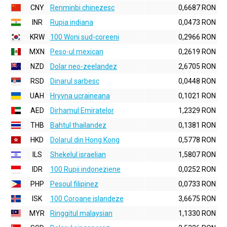
CNY
Renminbi chinezesc
0,6687 RON
INR
Rupia indiana
0,0473 RON
KRW
100 Woni sud-coreeni
0,2966 RON
MXN
Peso-ul mexican
0,2619 RON
NZD
Dolar neo-zeelandez
2,6705 RON
RSD
Dinarul sarbesc
0,0448 RON
UAH
Hryvna ucraineana
0,1021 RON
AED
Dirhamul Emiratelor
1,2329 RON
THB
Bahtul thailandez
0,1381 RON
HKD
Dolarul din Hong Kong
0,5778 RON
ILS
Shekelul israelian
1,5807 RON
IDR
100 Rupii indoneziene
0,0252 RON
PHP
Pesoul filipinez
0,0733 RON
ISK
100 Coroane islandeze
3,6675 RON
MYR
Ringgitul malaysian
1,1330 RON