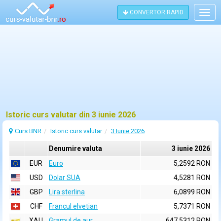
CONVERTOR RAPID
Togg
navig
Istoric curs valutar din 3 iunie 2026
Curs BNR
Istoric curs valutar
3 Iunie 2026
Denumire valuta
3 iunie 2026
EUR
Euro
5,2592 RON
USD
Dolar SUA
4,5281 RON
GBP
Lira sterlina
6,0899 RON
CHF
Francul elvetian
5,7371 RON
XAU
Gramul de aur
647,5312 RON