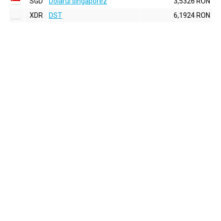
SGD
Dolarul singaporez
3,5326 RON
XDR
DST
6,1924 RON