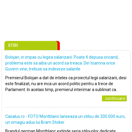
STIRI
Bolojan, in impas cu legea salarizarii: Poate fi depusa oricand,
problema este sa aiba un acord sa treaca. Din toamna orice
Guvern vine, trebuie sa indexeze salariile
Premierul Bolojan a dat de inteles ca proiectul legii salarizarii, desi
este finalizat, nu are inca un acord politic pentru a trece de
Parlament. In acelasi timp, premierul interimar a subliniat ca..
..continuare
Casalux.ro - FOTO Montblanc lanseaza un stilou de 200.000 euro,
un omagiu adus lui Bram Stoker
Brandul german Montblanc extinde seria stilourilor dedicate