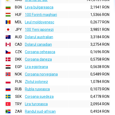
BGN
Leva bulgareasca
2,1941 RON
HUF
100 Forinti maghiari
1,5366 RON
MDL
Leul moldovenesc
0,2677 RON
JPY
100 Yeni japonezi
3,9851 RON
AUD
Dolarul australian
3,3184 RON
CAD
Dolarul canadian
3,2754 RON
CZK
Coroana ceheasca
0,1696 RON
DKK
Coroana daneza
0,5758 RON
EGP
Lira egipteana
0,5638 RON
NOK
Coroana norvegiana
0,5489 RON
PLN
Zlotul polonez
1,0784 RON
RUB
Rubla ruseasca
0,1073 RON
SEK
Coroana suedeza
0,4778 RON
TRY
Lira turceasca
2,0954 RON
ZAR
Randul sud-african
0,4924 RON