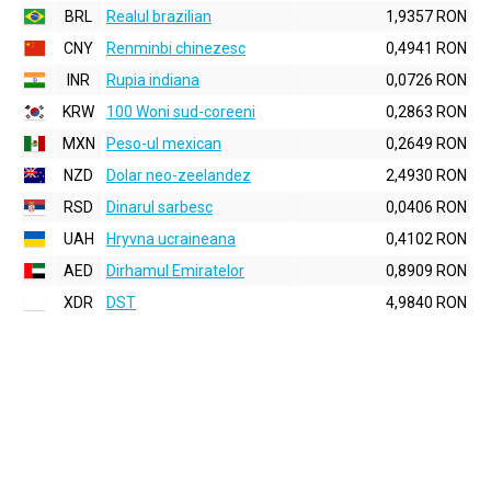
BRL
Realul brazilian
1,9357 RON
CNY
Renminbi chinezesc
0,4941 RON
INR
Rupia indiana
0,0726 RON
KRW
100 Woni sud-coreeni
0,2863 RON
MXN
Peso-ul mexican
0,2649 RON
NZD
Dolar neo-zeelandez
2,4930 RON
RSD
Dinarul sarbesc
0,0406 RON
UAH
Hryvna ucraineana
0,4102 RON
AED
Dirhamul Emiratelor
0,8909 RON
XDR
DST
4,9840 RON