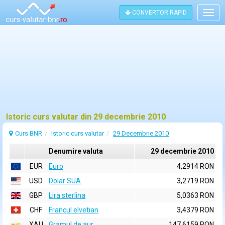
CONVERTOR RAPID
Togg
navig
Istoric curs valutar din 29 decembrie 2010
Curs BNR
Istoric curs valutar
29 Decembrie 2010
Denumire valuta
29 decembrie 2010
EUR
Euro
4,2914 RON
USD
Dolar SUA
3,2719 RON
GBP
Lira sterlina
5,0363 RON
CHF
Francul elvetian
3,4379 RON
XAU
Gramul de aur
147,6159 RON