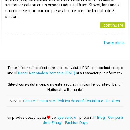
scriitorilor celebri cu un omagiu adus lui Bram Stoker, lansand si
una din cele mai scumpe piese ale sale: o editie limitata de 8
stilouri..
..continuare
Toate stirile
Toate informatiile referitoare la cursul valutar BNR sunt preluate de pe
site-ul
Bancii Nationale a Romaniei (BNR)
si au caracter pur informativ.
Site-ul curs-valutar-bnr.ro nu este asociat in niciun fel cu site-ul Bancii
Nationale a Romaniei
Vezi si:
Contact
-
Harta site
-
Politica de confidentialitate
-
Cookies
un produs dezvoltat cu
de
layerzero.ro
- prieteni:
IT Blog
-
Cumpara
de la Emag!
-
Fashion Days