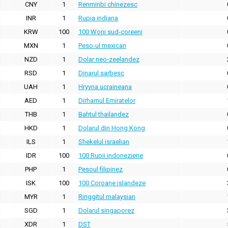
CNY
1
Renminbi chinezesc
INR
1
Rupia indiana
KRW
100
100 Woni sud-coreeni
MXN
1
Peso-ul mexican
NZD
1
Dolar neo-zeelandez
RSD
1
Dinarul sarbesc
UAH
1
Hryvna ucraineana
AED
1
Dirhamul Emiratelor
THB
1
Bahtul thailandez
HKD
1
Dolarul din Hong Kong
ILS
1
Shekelul israelian
IDR
100
100 Rupii indoneziene
PHP
1
Pesoul filipinez
ISK
100
100 Coroane islandeze
MYR
1
Ringgitul malaysian
SGD
1
Dolarul singaporez
XDR
1
DST