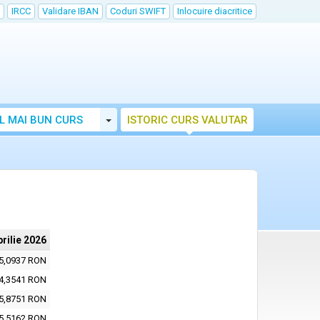
IRCC
Validare IBAN
Coduri SWIFT
Inlocuire diacritice
Toggle Dropdown
L MAI BUN CURS
ISTORIC CURS VALUTAR
prilie 2026
5,0937 RON
4,3541 RON
5,8751 RON
5,5162 RON