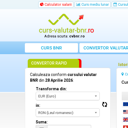
Calculator salarii
Curs mediu lunar
Cursul 
Adresa scurta:
cvbnr.ro
CURS BNR
CONVERTOR VALUTA
CONVERTOR RAPID
Istor
C
Calculeaza conform
cursului valutar
BNR
din
28 Aprilie 2026
:
Cur
Transforma din:
EUR (Euro)
in:
RON (Leul romanesc)
Suma: