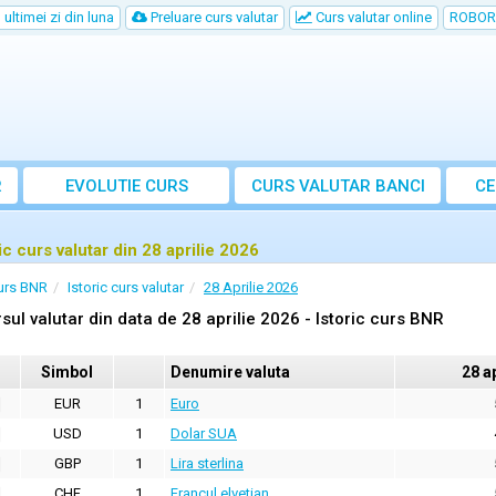
ultimei zi din luna
Preluare curs valutar
Curs valutar online
ROBOR
R
EVOLUTIE CURS
CURS
VALUTAR
BANCI
CE
ic curs valutar din 28 aprilie 2026
urs BNR
Istoric curs valutar
28 Aprilie 2026
sul valutar din data de 28 aprilie 2026 - Istoric curs BNR
Simbol
Denumire valuta
28 a
EUR
1
Euro
USD
1
Dolar SUA
GBP
1
Lira sterlina
CHF
1
Francul elvetian