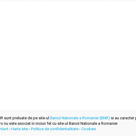
BNR sunt preluate de pe site-ul
Bancii Nationale a Romaniei (BNR)
si au caracter 
.ro nu este asociat in niciun fel cu site-ul Bancii Nationale a Romaniei
ntact
-
Harta site
-
Politica de confidentialitate
-
Cookies