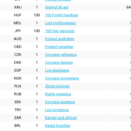
XAU
1
Gramul de aur
64
HUF
100
100 Forinti maghiari
MDL
1
Leul moldovenesc
JPY
100
100 Yeni japonezi
AUD
1
Dolarul australian
CAD
1
Dolarul canadian
CZK
1
Coroana ceheasca
DKK
1
Coroana daneza
EGP
1
Lira egipteana
NOK
1
Coroana norvegiana
PLN
1
Zlotul polonez
RUB
1
Rubla ruseasca
SEK
1
Coroana suedeza
TRY
1
Lira turceasca
ZAR
1
Randul sud-african
BRL
1
Realul brazilian