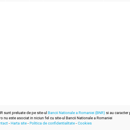
BNR sunt preluate de pe site-ul
Bancii Nationale a Romaniei (BNR)
si au caracter 
.ro nu este asociat in niciun fel cu site-ul Bancii Nationale a Romaniei
ntact
-
Harta site
-
Politica de confidentialitate
-
Cookies