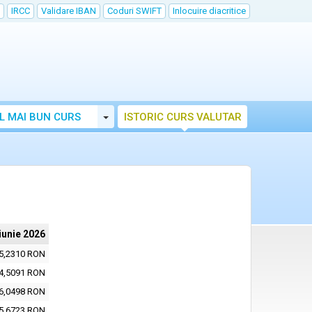
IRCC
Validare IBAN
Coduri SWIFT
Inlocuire diacritice
Toggle Dropdown
L MAI BUN CURS
ISTORIC CURS VALUTAR
iunie 2026
5,2310 RON
4,5091 RON
6,0498 RON
5,6723 RON