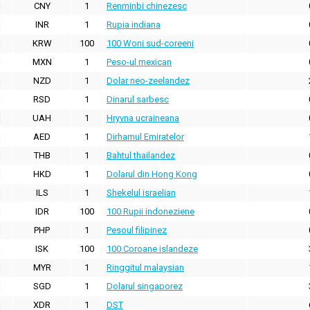
CNY
1
Renminbi chinezesc
INR
1
Rupia indiana
KRW
100
100 Woni sud-coreeni
MXN
1
Peso-ul mexican
NZD
1
Dolar neo-zeelandez
RSD
1
Dinarul sarbesc
UAH
1
Hryvna ucraineana
AED
1
Dirhamul Emiratelor
THB
1
Bahtul thailandez
HKD
1
Dolarul din Hong Kong
ILS
1
Shekelul israelian
IDR
100
100 Rupii indoneziene
PHP
1
Pesoul filipinez
ISK
100
100 Coroane islandeze
MYR
1
Ringgitul malaysian
SGD
1
Dolarul singaporez
XDR
1
DST