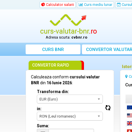
Calculator salarii
Curs mediu lunar
Cursul 
Adresa scurta:
cvbnr.ro
CURS BNR
CONVERTOR VALUTA
CONVERTOR RAPID
Isto
C
Calculeaza conform
cursului valutar
BNR
din
16 Iunie 2026
:
Cur
Transforma din:
EUR (Euro)
in:
RON (Leul romanesc)
Suma: