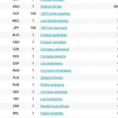
XAU
1
Gramul de aur
63
HUF
100
100 Forinti maghiari
MDL
1
Leul moldovenesc
JPY
100
100 Yeni japonezi
AUD
1
Dolarul australian
CAD
1
Dolarul canadian
CZK
1
Coroana ceheasca
DKK
1
Coroana daneza
EGP
1
Lira egipteana
NOK
1
Coroana norvegiana
PLN
1
Zlotul polonez
RUB
1
Rubla ruseasca
SEK
1
Coroana suedeza
TRY
1
Lira turceasca
ZAR
1
Randul sud-african
BRL
1
Realul brazilian