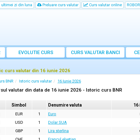
ultimei zi din luna
Preluare curs valutar
Curs valutar online
ROBOR
R
EVOLUTIE CURS
CURS
VALUTAR
BANCI
CE
ric curs valutar din 16 iunie 2026
urs BNR
Istoric curs valutar
16 Iunie 2026
sul valutar din data de 16 iunie 2026 - Istoric curs BNR
Simbol
Denumire valuta
16 
EUR
1
Euro
USD
1
Dolar SUA
GBP
1
Lira sterlina
CHF
1
Francul elvetian