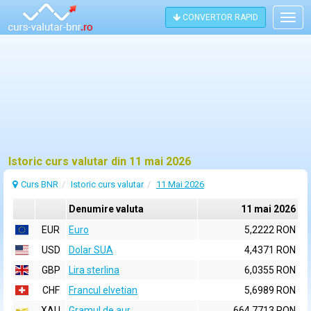
CONVERTOR RAPID
Togg
navig
Istoric curs valutar din 11 mai 2026
Curs BNR
Istoric curs valutar
11 Mai 2026
Denumire valuta
11 mai 2026
EUR
Euro
5,2222 RON
USD
Dolar SUA
4,4371 RON
GBP
Lira sterlina
6,0355 RON
CHF
Francul elvetian
5,6989 RON
XAU
Gramul de aur
664,7713 RON