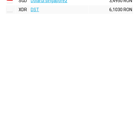
SGD
Dolarul singaporez
3,4950 RON
XDR
DST
6,1030 RON