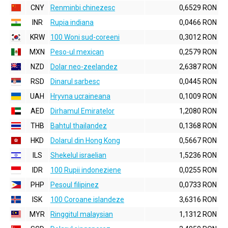
CNY
Renminbi chinezesc
0,6529 RON
INR
Rupia indiana
0,0466 RON
KRW
100 Woni sud-coreeni
0,3012 RON
MXN
Peso-ul mexican
0,2579 RON
NZD
Dolar neo-zeelandez
2,6387 RON
RSD
Dinarul sarbesc
0,0445 RON
UAH
Hryvna ucraineana
0,1009 RON
AED
Dirhamul Emiratelor
1,2080 RON
THB
Bahtul thailandez
0,1368 RON
HKD
Dolarul din Hong Kong
0,5667 RON
ILS
Shekelul israelian
1,5236 RON
IDR
100 Rupii indoneziene
0,0255 RON
PHP
Pesoul filipinez
0,0733 RON
ISK
100 Coroane islandeze
3,6316 RON
MYR
Ringgitul malaysian
1,1312 RON