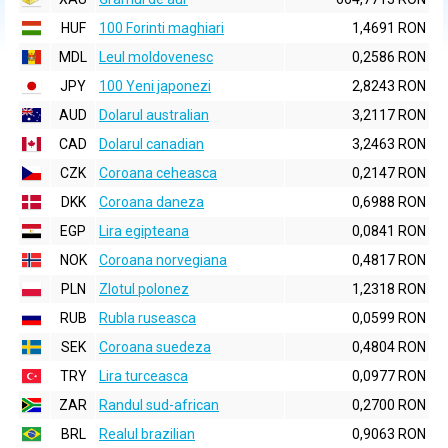
HUF
100 Forinti maghiari
1,4691 RON
MDL
Leul moldovenesc
0,2586 RON
JPY
100 Yeni japonezi
2,8243 RON
AUD
Dolarul australian
3,2117 RON
CAD
Dolarul canadian
3,2463 RON
CZK
Coroana ceheasca
0,2147 RON
DKK
Coroana daneza
0,6988 RON
EGP
Lira egipteana
0,0841 RON
NOK
Coroana norvegiana
0,4817 RON
PLN
Zlotul polonez
1,2318 RON
RUB
Rubla ruseasca
0,0599 RON
SEK
Coroana suedeza
0,4804 RON
TRY
Lira turceasca
0,0977 RON
ZAR
Randul sud-african
0,2700 RON
BRL
Realul brazilian
0,9063 RON