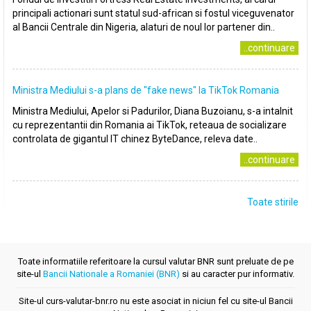
principali actionari sunt statul sud-african si fostul viceguvenator
al Bancii Centrale din Nigeria, alaturi de noul lor partener din..
..continuare
Ministra Mediului s-a plans de ″fake news″ la TikTok Romania
Ministra Mediului, Apelor si Padurilor, Diana Buzoianu, s-a intalnit
cu reprezentantii din Romania ai TikTok, reteaua de socializare
controlata de gigantul IT chinez ByteDance, releva date..
..continuare
Toate stirile
Toate informatiile referitoare la cursul valutar BNR sunt preluate de pe
site-ul
Bancii Nationale a Romaniei (BNR)
si au caracter pur informativ.
Site-ul curs-valutar-bnr.ro nu este asociat in niciun fel cu site-ul Bancii