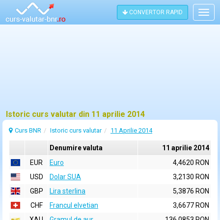
CONVERTOR RAPID
Togg
navig
Istoric curs valutar din 11 aprilie 2014
Curs BNR
Istoric curs valutar
11 Aprilie 2014
Denumire valuta
11 aprilie 2014
EUR
Euro
4,4620 RON
USD
Dolar SUA
3,2130 RON
GBP
Lira sterlina
5,3876 RON
CHF
Francul elvetian
3,6677 RON
XAU
Gramul de aur
136,0853 RON