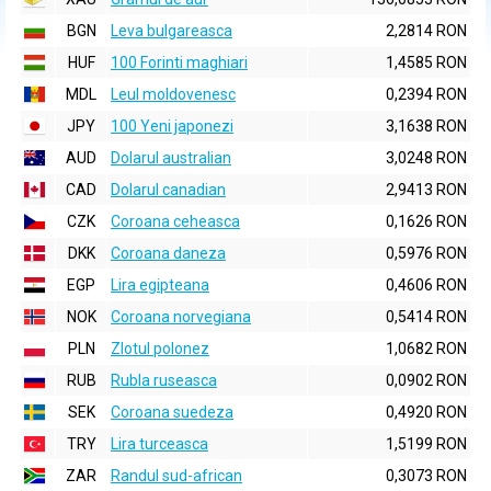
BGN
Leva bulgareasca
2,2814 RON
HUF
100 Forinti maghiari
1,4585 RON
MDL
Leul moldovenesc
0,2394 RON
JPY
100 Yeni japonezi
3,1638 RON
AUD
Dolarul australian
3,0248 RON
CAD
Dolarul canadian
2,9413 RON
CZK
Coroana ceheasca
0,1626 RON
DKK
Coroana daneza
0,5976 RON
EGP
Lira egipteana
0,4606 RON
NOK
Coroana norvegiana
0,5414 RON
PLN
Zlotul polonez
1,0682 RON
RUB
Rubla ruseasca
0,0902 RON
SEK
Coroana suedeza
0,4920 RON
TRY
Lira turceasca
1,5199 RON
ZAR
Randul sud-african
0,3073 RON