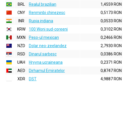
BRL
Realul brazilian
1,4559 RON
CNY
Renminbi chinezesc
0,5173 RON
INR
Rupia indiana
0,0533 RON
KRW
100 Woni sud-coreeni
0,3102 RON
MXN
Peso-ul mexican
0,2466 RON
NZD
Dolar neo-zeelandez
2,7930 RON
RSD
Dinarul sarbesc
0,0386 RON
UAH
Hryvna ucraineana
0,2371 RON
AED
Dirhamul Emiratelor
0,8747 RON
XDR
DST
4,9887 RON