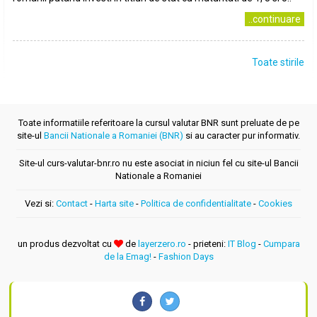
..continuare
Toate stirile
Toate informatiile referitoare la cursul valutar BNR sunt preluate de pe
site-ul
Bancii Nationale a Romaniei (BNR)
si au caracter pur informativ.
Site-ul curs-valutar-bnr.ro nu este asociat in niciun fel cu site-ul Bancii
Nationale a Romaniei
Vezi si:
Contact
-
Harta site
-
Politica de confidentialitate
-
Cookies
un produs dezvoltat cu
de
layerzero.ro
- prieteni:
IT Blog
-
Cumpara
de la Emag!
-
Fashion Days