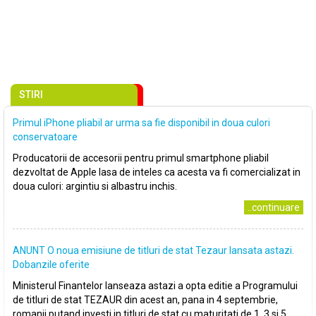
STIRI
Primul iPhone pliabil ar urma sa fie disponibil in doua culori
conservatoare
Producatorii de accesorii pentru primul smartphone pliabil
dezvoltat de Apple lasa de inteles ca acesta va fi comercializat in
doua culori: argintiu si albastru inchis.
..continuare
ANUNT O noua emisiune de titluri de stat Tezaur lansata astazi.
Dobanzile oferite
Ministerul Finantelor lanseaza astazi a opta editie a Programului
de titluri de stat TEZAUR din acest an, pana in 4 septembrie,
romanii putand investi in titluri de stat cu maturitati de 1, 3 si 5..