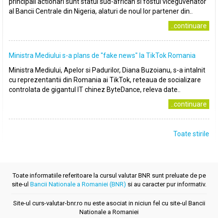
principali actionari sunt statul sud-african si fostul viceguvenator
al Bancii Centrale din Nigeria, alaturi de noul lor partener din..
..continuare
Ministra Mediului s-a plans de ″fake news″ la TikTok Romania
Ministra Mediului, Apelor si Padurilor, Diana Buzoianu, s-a intalnit
cu reprezentantii din Romania ai TikTok, reteaua de socializare
controlata de gigantul IT chinez ByteDance, releva date..
..continuare
Toate stirile
Toate informatiile referitoare la cursul valutar BNR sunt preluate de pe
site-ul
Bancii Nationale a Romaniei (BNR)
si au caracter pur informativ.
Site-ul curs-valutar-bnr.ro nu este asociat in niciun fel cu site-ul Bancii
Nationale a Romaniei