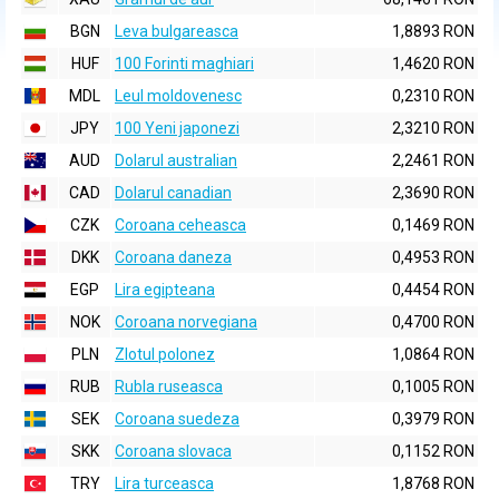
BGN
Leva bulgareasca
1,8893 RON
HUF
100 Forinti maghiari
1,4620 RON
MDL
Leul moldovenesc
0,2310 RON
JPY
100 Yeni japonezi
2,3210 RON
AUD
Dolarul australian
2,2461 RON
CAD
Dolarul canadian
2,3690 RON
CZK
Coroana ceheasca
0,1469 RON
DKK
Coroana daneza
0,4953 RON
EGP
Lira egipteana
0,4454 RON
NOK
Coroana norvegiana
0,4700 RON
PLN
Zlotul polonez
1,0864 RON
RUB
Rubla ruseasca
0,1005 RON
SEK
Coroana suedeza
0,3979 RON
SKK
Coroana slovaca
0,1152 RON
TRY
Lira turceasca
1,8768 RON