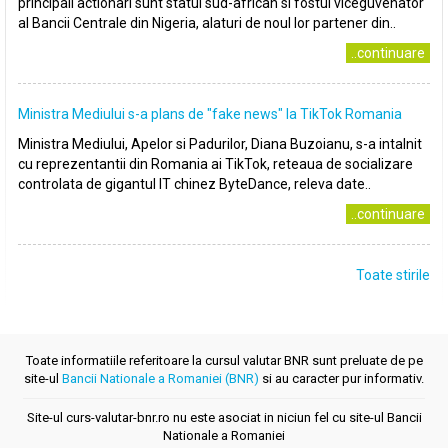
principali actionari sunt statul sud-african si fostul viceguvenator
al Bancii Centrale din Nigeria, alaturi de noul lor partener din..
..continuare
Ministra Mediului s-a plans de ″fake news″ la TikTok Romania
Ministra Mediului, Apelor si Padurilor, Diana Buzoianu, s-a intalnit
cu reprezentantii din Romania ai TikTok, reteaua de socializare
controlata de gigantul IT chinez ByteDance, releva date..
..continuare
Toate stirile
Toate informatiile referitoare la cursul valutar BNR sunt preluate de pe
site-ul
Bancii Nationale a Romaniei (BNR)
si au caracter pur informativ.
Site-ul curs-valutar-bnr.ro nu este asociat in niciun fel cu site-ul Bancii
Nationale a Romaniei