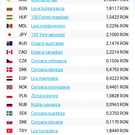
BGN
Leva bulgareasca
1,8117 RON
HUF
100 Forinti maghiari
1,5423 RON
MDL
Leul moldovenesc
0,2296 RON
JPY
100 Yeni japonezi
2,1000 RON
AUD
Dolarul australian
2,1474 RON
CAD
Dolarul canadian
2,2214 RON
CZK
Coroana ceheasca
0,1506 RON
DKK
Coroana daneza
0,4750 RON
EGP
Lira egipteana
0,4223 RON
NOK
Coroana norvegiana
0,4401 RON
PLN
Zlotul polonez
1,0828 RON
RUB
Rubla ruseasca
0,0963 RON
SEK
Coroana suedeza
0,3750 RON
SKK
Coroana slovaca
0,1170 RON
TRY
Lira turceasca
1,8449 RON