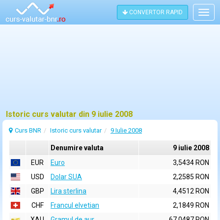
CONVERTOR RAPID
Togg
navig
Istoric curs valutar din 9 iulie 2008
Curs BNR
Istoric curs valutar
9 Iulie 2008
Denumire valuta
9 iulie 2008
EUR
Euro
3,5434 RON
USD
Dolar SUA
2,2585 RON
GBP
Lira sterlina
4,4512 RON
CHF
Francul elvetian
2,1849 RON
XAU
Gramul de aur
67,0487 RON