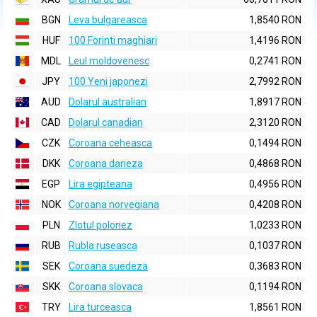
BGN
Leva bulgareasca
1,8540 RON
HUF
100 Forinti maghiari
1,4196 RON
MDL
Leul moldovenesc
0,2741 RON
JPY
100 Yeni japonezi
2,7992 RON
AUD
Dolarul australian
1,8917 RON
CAD
Dolarul canadian
2,3120 RON
CZK
Coroana ceheasca
0,1494 RON
DKK
Coroana daneza
0,4868 RON
EGP
Lira egipteana
0,4956 RON
NOK
Coroana norvegiana
0,4208 RON
PLN
Zlotul polonez
1,0233 RON
RUB
Rubla ruseasca
0,1037 RON
SEK
Coroana suedeza
0,3683 RON
SKK
Coroana slovaca
0,1194 RON
TRY
Lira turceasca
1,8561 RON