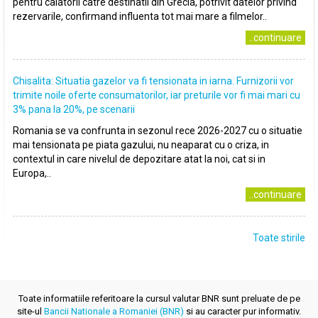
pentru calatorii catre destinatii din Grecia, potrivit datelor privind
rezervarile, confirmand influenta tot mai mare a filmelor..
..continuare
Chisalita: Situatia gazelor va fi tensionata in iarna. Furnizorii vor
trimite noile oferte consumatorilor, iar preturile vor fi mai mari cu
3% pana la 20%, pe scenarii
Romania se va confrunta in sezonul rece 2026-2027 cu o situatie
mai tensionata pe piata gazului, nu neaparat cu o criza, in
contextul in care nivelul de depozitare atat la noi, cat si in
Europa,..
..continuare
Toate stirile
Toate informatiile referitoare la cursul valutar BNR sunt preluate de pe
site-ul
Bancii Nationale a Romaniei (BNR)
si au caracter pur informativ.