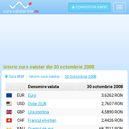
CONVERTOR RAPID
Togg
navig
Istoric curs valutar din 30 octombrie 2008
Curs BNR
Istoric curs valutar
30 Octombrie 2008
Denumire valuta
30 octombrie 2008
EUR
Euro
3,6262 RON
USD
Dolar SUA
2,7607 RON
GBP
Lira sterlina
4,5890 RON
CHF
Francul elvetian
2,4426 RON
XAU
Gramul de aur
68,7011 RON