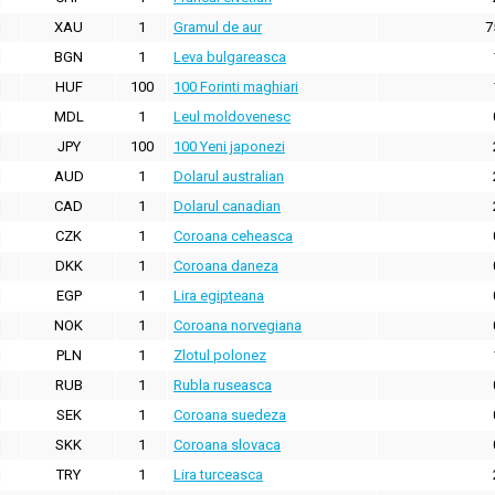
XAU
1
Gramul de aur
7
BGN
1
Leva bulgareasca
HUF
100
100 Forinti maghiari
MDL
1
Leul moldovenesc
JPY
100
100 Yeni japonezi
AUD
1
Dolarul australian
CAD
1
Dolarul canadian
CZK
1
Coroana ceheasca
DKK
1
Coroana daneza
EGP
1
Lira egipteana
NOK
1
Coroana norvegiana
PLN
1
Zlotul polonez
RUB
1
Rubla ruseasca
SEK
1
Coroana suedeza
SKK
1
Coroana slovaca
TRY
1
Lira turceasca