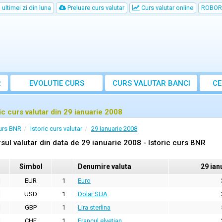
ultimei zi din luna
Preluare curs valutar
Curs valutar online
ROBOR
R
EVOLUTIE CURS
CURS
VALUTAR
BANCI
CE
ric curs valutar din 29 ianuarie 2008
urs BNR
Istoric curs valutar
29 Ianuarie 2008
sul valutar din data de 29 ianuarie 2008 - Istoric curs BNR
Simbol
Denumire valuta
29 ian
EUR
1
Euro
USD
1
Dolar SUA
GBP
1
Lira sterlina
CHF
1
Francul elvetian