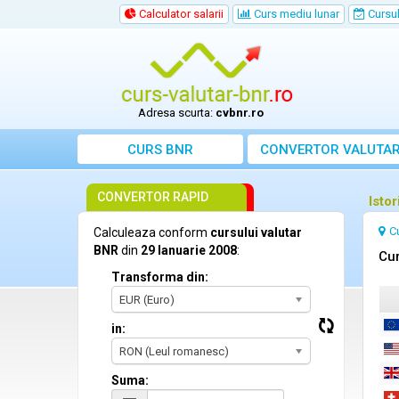
Calculator salarii
Curs mediu lunar
Cursul 
Adresa scurta:
cvbnr.ro
CURS BNR
CONVERTOR VALUTA
CONVERTOR RAPID
Isto
C
Calculeaza conform
cursului valutar
BNR
din
29 Ianuarie 2008
:
Cur
Transforma din:
EUR (Euro)
in:
RON (Leul romanesc)
Suma: