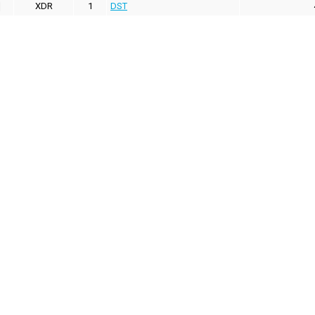
XDR
1
DST