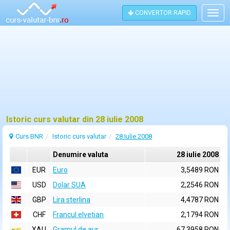
CONVERTOR RAPID
Togg
navig
Istoric curs valutar din 28 iulie 2008
Curs BNR
Istoric curs valutar
28 Iulie 2008
Denumire valuta
28 iulie 2008
EUR
Euro
3,5489 RON
USD
Dolar SUA
2,2546 RON
GBP
Lira sterlina
4,4787 RON
CHF
Francul elvetian
2,1794 RON
XAU
Gramul de aur
67,3958 RON