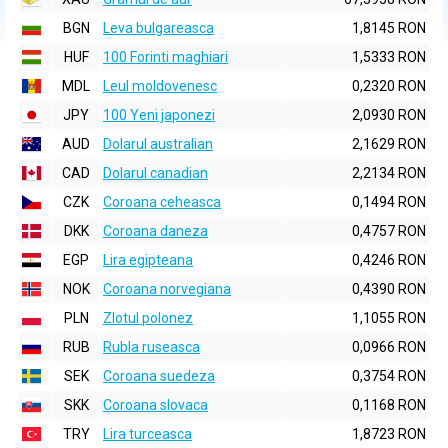
BGN
Leva bulgareasca
1,8145 RON
HUF
100 Forinti maghiari
1,5333 RON
MDL
Leul moldovenesc
0,2320 RON
JPY
100 Yeni japonezi
2,0930 RON
AUD
Dolarul australian
2,1629 RON
CAD
Dolarul canadian
2,2134 RON
CZK
Coroana ceheasca
0,1494 RON
DKK
Coroana daneza
0,4757 RON
EGP
Lira egipteana
0,4246 RON
NOK
Coroana norvegiana
0,4390 RON
PLN
Zlotul polonez
1,1055 RON
RUB
Rubla ruseasca
0,0966 RON
SEK
Coroana suedeza
0,3754 RON
SKK
Coroana slovaca
0,1168 RON
TRY
Lira turceasca
1,8723 RON