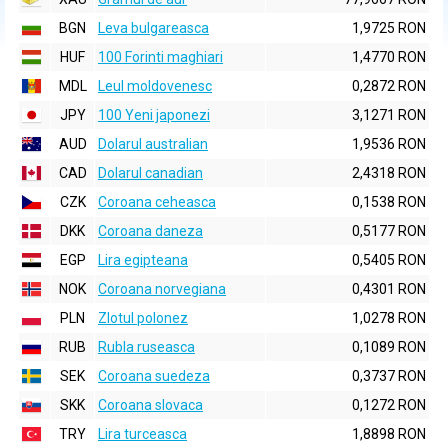
BGN
Leva bulgareasca
1,9725 RON
HUF
100 Forinti maghiari
1,4770 RON
MDL
Leul moldovenesc
0,2872 RON
JPY
100 Yeni japonezi
3,1271 RON
AUD
Dolarul australian
1,9536 RON
CAD
Dolarul canadian
2,4318 RON
CZK
Coroana ceheasca
0,1538 RON
DKK
Coroana daneza
0,5177 RON
EGP
Lira egipteana
0,5405 RON
NOK
Coroana norvegiana
0,4301 RON
PLN
Zlotul polonez
1,0278 RON
RUB
Rubla ruseasca
0,1089 RON
SEK
Coroana suedeza
0,3737 RON
SKK
Coroana slovaca
0,1272 RON
TRY
Lira turceasca
1,8898 RON