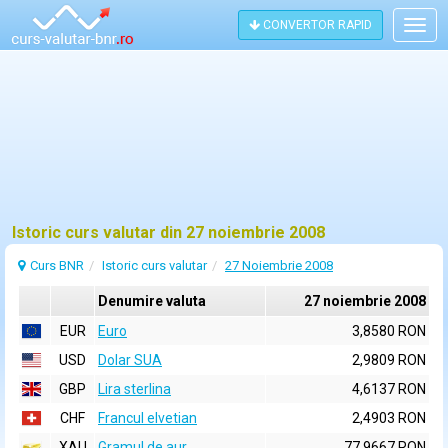
CONVERTOR RAPID
Togg
navig
Istoric curs valutar din 27 noiembrie 2008
Curs BNR
Istoric curs valutar
27 Noiembrie 2008
Denumire valuta
27 noiembrie 2008
EUR
Euro
3,8580 RON
USD
Dolar SUA
2,9809 RON
GBP
Lira sterlina
4,6137 RON
CHF
Francul elvetian
2,4903 RON
XAU
Gramul de aur
77,9667 RON