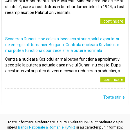
Ansamblul monumental din Bucuresti “Minerva ocrotind artele si
stiintele”, care a fost distrus in bombardamentele din 1944, a fost
reeamplasat pe Palatul Universitatii.
..continuare
Scaderea Dunarii e pe cale sa loveasca si principalul exportator
de energie al Romaniei: Bulgaria. Centrala nucleara Kozlodui ar
mai putea functiona doar zece zile la putere normala
Centrala nucleara Kozlodui ar mai putea functiona aproximativ
zece zile la puterea actuala daca nivelul Dunarii nu creste. Dupa
acest interval ar putea deveni necesara reducerea productiei, a..
..continuare
Toate stirile
Toate informatiile referitoare la cursul valutar BNR sunt preluate de pe
site-ul
Bancii Nationale a Romaniei (BNR)
si au caracter pur informativ.