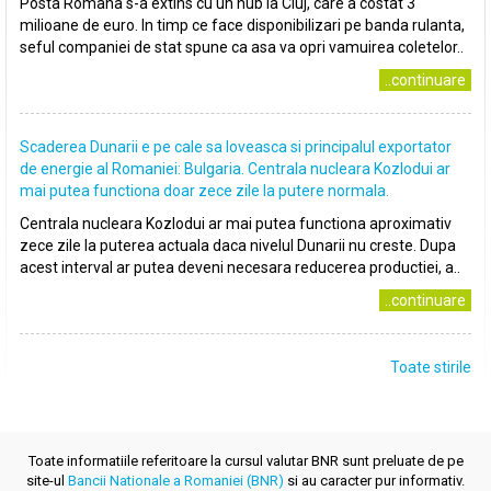
Posta Romana s-a extins cu un hub la Cluj, care a costat 3
milioane de euro. In timp ce face disponibilizari pe banda rulanta,
seful companiei de stat spune ca asa va opri vamuirea coletelor..
..continuare
Scaderea Dunarii e pe cale sa loveasca si principalul exportator
de energie al Romaniei: Bulgaria. Centrala nucleara Kozlodui ar
mai putea functiona doar zece zile la putere normala.
Centrala nucleara Kozlodui ar mai putea functiona aproximativ
zece zile la puterea actuala daca nivelul Dunarii nu creste. Dupa
acest interval ar putea deveni necesara reducerea productiei, a..
..continuare
Toate stirile
Toate informatiile referitoare la cursul valutar BNR sunt preluate de pe
site-ul
Bancii Nationale a Romaniei (BNR)
si au caracter pur informativ.