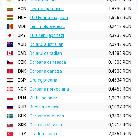
BGN
Leva bulgareasca
1,8830 RON
HUF
100 Forinti maghiari
1,5265 RON
MDL
Leul moldovenesc
0,2418 RON
JPY
100 Yeni japonezi
2,3935 RON
AUD
Dolarul australian
2,0943 RON
CAD
Dolarul canadian
2,4385 RON
CZK
Coroana ceheasca
0,1506 RON
DKK
Coroana daneza
0,4936 RON
EGP
Lira egipteana
0,4634 RON
NOK
Coroana norvegiana
0,4453 RON
PLN
Zlotul polonez
1,0923 RON
RUB
Rubla ruseasca
0,1007 RON
SEK
Coroana suedeza
0,3803 RON
SKK
Coroana slovaca
0,1215 RON
TRY
Lira turceasca
2,0364 RON