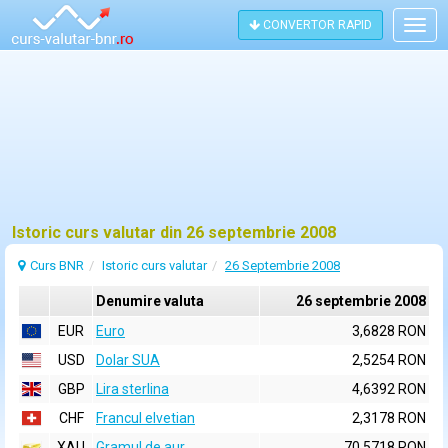
CONVERTOR RAPID
Togg
navig
Istoric curs valutar din 26 septembrie 2008
Curs BNR
Istoric curs valutar
26 Septembrie 2008
Denumire valuta
26 septembrie 2008
EUR
Euro
3,6828 RON
USD
Dolar SUA
2,5254 RON
GBP
Lira sterlina
4,6392 RON
CHF
Francul elvetian
2,3178 RON
XAU
Gramul de aur
70,5718 RON