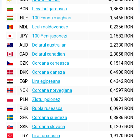
BGN
Leva bulgareasca
1,8683 RON
HUF
100 Forinti maghiari
1,5465 RON
MDL
Leul moldovenesc
0,2356 RON
JPY
100 Yeni japonezi
2,1582 RON
AUD
Dolarul australian
2,2330 RON
CAD
Dolarul canadian
2,3058 RON
CZK
Coroana ceheasca
0,1514 RON
DKK
Coroana daneza
0,4900 RON
EGP
Lira egipteana
0,4342 RON
NOK
Coroana norvegiana
0,4597 RON
PLN
Zlotul polonez
1,0873 RON
RUB
Rubla ruseasca
0,0991 RON
SEK
Coroana suedeza
0,3886 RON
SKK
Coroana slovaca
0,1207 RON
TRY
Lira turceasca
1,9120 RON