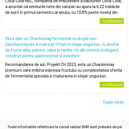
Coca-Cola HBC, compania de imbuteliere a bauturilor Coca-Cola,
a anuntat ca veniturile nete din vanzari au ajuns la 6,22 miliarde
de euro in primul semestru al anului, cu 10,8% peste nivelul din..
..continuare
Vinul zilei: un Chardonnay fermentat cu drojdii non-
Saccharomyces si maturat 10 luni in stejar unguresc, cu arome
de fructe albe, piersici, caise si vanilie. Un alb cremos si elegant,
construit pentru gastronomie si invechire
Recomandarea de azi, Projekt CH 2023, este un Chardonnay
premium care imbina expresia fructului cu complexitatea oferita
de fermentatia speciala si maturarea in stejar unguresc.
..continuare
Toate stirile
Toate informatiile referitoare la cursul valutar BNR sunt preluate de pe