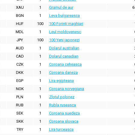
XAU
1
Gramul de aur
6
BGN
1
Leva bulgareasca
HUF
100
100 Forinti maghiari
MDL
1
Leul moldovenesc
JPY
100
100 Yeni japonezi
AUD
1
Dolarul australian
CAD
1
Dolarul canadian
CZK
1
Coroana ceheasca
DKK
1
Coroana daneza
EGP
1
Lira egipteana
NOK
1
Coroana norvegiana
PLN
1
Zlotul polonez
RUB
1
Rubla ruseasca
SEK
1
Coroana suedeza
SKK
1
Coroana slovaca
TRY
1
Lira turceasca