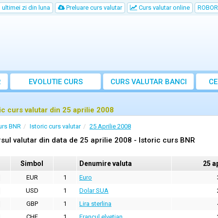
ultimei zi din luna
Preluare curs valutar
Curs valutar online
ROBOR
R
EVOLUTIE CURS
CURS
VALUTAR
BANCI
CE
ic curs valutar din 25 aprilie 2008
urs BNR
Istoric curs valutar
25 Aprilie 2008
sul valutar din data de 25 aprilie 2008 - Istoric curs BNR
Simbol
Denumire valuta
25 a
EUR
1
Euro
USD
1
Dolar SUA
GBP
1
Lira sterlina
CHF
1
Francul elvetian