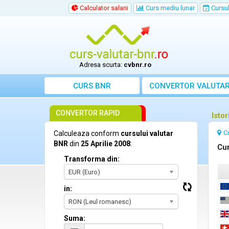
Calculator salarii
Curs mediu lunar
Cursul 
Adresa scurta:
cvbnr.ro
CURS BNR
CONVERTOR VALUTA
CONVERTOR RAPID
Istor
C
Calculeaza conform
cursului valutar
BNR
din
25 Aprilie 2008
:
Cur
Transforma din:
EUR (Euro)
in:
RON (Leul romanesc)
Suma: