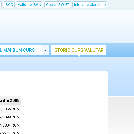
IRCC
Validare IBAN
Coduri SWIFT
Inlocuire diacritice
Toggle Dropdown
L MAI BUN CURS
ISTORIC CURS VALUTAR
prilie 2008
3,6055 RON
2,3098 RON
4,5804 RON
2,2243 RON