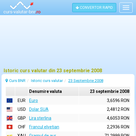
CONVERTOR RAPID
Togg
navig
Istoric curs valutar din 23 septembrie 2008
Curs BNR
Istoric curs valutar
23 Septembrie 2008
Denumire valuta
23 septembrie 2008
EUR
Euro
3,6596 RON
USD
Dolar SUA
2,4812 RON
GBP
Lira sterlina
4,6053 RON
CHF
Francul elvetian
2,2936 RON
XAU
Gramul de aur
71,2999 RON