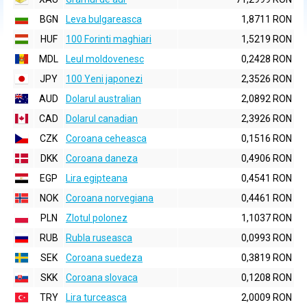
BGN
Leva bulgareasca
1,8711 RON
HUF
100 Forinti maghiari
1,5219 RON
MDL
Leul moldovenesc
0,2428 RON
JPY
100 Yeni japonezi
2,3526 RON
AUD
Dolarul australian
2,0892 RON
CAD
Dolarul canadian
2,3926 RON
CZK
Coroana ceheasca
0,1516 RON
DKK
Coroana daneza
0,4906 RON
EGP
Lira egipteana
0,4541 RON
NOK
Coroana norvegiana
0,4461 RON
PLN
Zlotul polonez
1,1037 RON
RUB
Rubla ruseasca
0,0993 RON
SEK
Coroana suedeza
0,3819 RON
SKK
Coroana slovaca
0,1208 RON
TRY
Lira turceasca
2,0009 RON