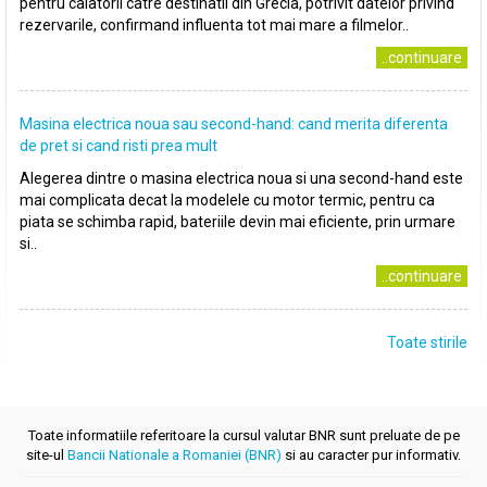
pentru calatorii catre destinatii din Grecia, potrivit datelor privind
rezervarile, confirmand influenta tot mai mare a filmelor..
..continuare
Masina electrica noua sau second-hand: cand merita diferenta
de pret si cand risti prea mult
Alegerea dintre o masina electrica noua si una second-hand este
mai complicata decat la modelele cu motor termic, pentru ca
piata se schimba rapid, bateriile devin mai eficiente, prin urmare
si..
..continuare
Toate stirile
Toate informatiile referitoare la cursul valutar BNR sunt preluate de pe
site-ul
Bancii Nationale a Romaniei (BNR)
si au caracter pur informativ.