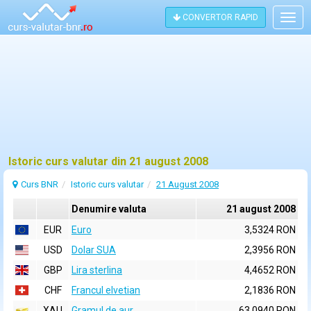
CONVERTOR RAPID
Togg
navig
Istoric curs valutar din 21 august 2008
Curs BNR
Istoric curs valutar
21 August 2008
Denumire valuta
21 august 2008
EUR
Euro
3,5324 RON
USD
Dolar SUA
2,3956 RON
GBP
Lira sterlina
4,4652 RON
CHF
Francul elvetian
2,1836 RON
XAU
Gramul de aur
63,0940 RON