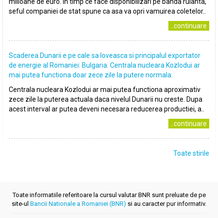
milioane de euro. In timp ce face disponibilizari pe banda rulanta,
seful companiei de stat spune ca asa va opri vamuirea coletelor..
..continuare
Scaderea Dunarii e pe cale sa loveasca si principalul exportator
de energie al Romaniei: Bulgaria. Centrala nucleara Kozlodui ar
mai putea functiona doar zece zile la putere normala.
Centrala nucleara Kozlodui ar mai putea functiona aproximativ
zece zile la puterea actuala daca nivelul Dunarii nu creste. Dupa
acest interval ar putea deveni necesara reducerea productiei, a..
..continuare
Toate stirile
Toate informatiile referitoare la cursul valutar BNR sunt preluate de pe
site-ul
Bancii Nationale a Romaniei (BNR)
si au caracter pur informativ.