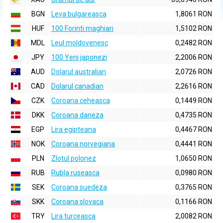
BGN
Leva bulgareasca
1,8061 RON
HUF
100 Forinti maghiari
1,5102 RON
MDL
Leul moldovenesc
0,2482 RON
JPY
100 Yeni japonezi
2,2006 RON
AUD
Dolarul australian
2,0726 RON
CAD
Dolarul canadian
2,2616 RON
CZK
Coroana ceheasca
0,1449 RON
DKK
Coroana daneza
0,4735 RON
EGP
Lira egipteana
0,4467 RON
NOK
Coroana norvegiana
0,4441 RON
PLN
Zlotul polonez
1,0650 RON
RUB
Rubla ruseasca
0,0980 RON
SEK
Coroana suedeza
0,3765 RON
SKK
Coroana slovaca
0,1166 RON
TRY
Lira turceasca
2,0082 RON