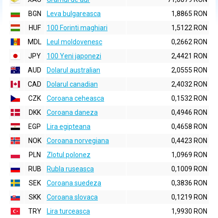
BGN
Leva bulgareasca
1,8865 RON
HUF
100 Forinti maghiari
1,5122 RON
MDL
Leul moldovenesc
0,2662 RON
JPY
100 Yeni japonezi
2,4421 RON
AUD
Dolarul australian
2,0555 RON
CAD
Dolarul canadian
2,4032 RON
CZK
Coroana ceheasca
0,1532 RON
DKK
Coroana daneza
0,4946 RON
EGP
Lira egipteana
0,4658 RON
NOK
Coroana norvegiana
0,4423 RON
PLN
Zlotul polonez
1,0969 RON
RUB
Rubla ruseasca
0,1009 RON
SEK
Coroana suedeza
0,3836 RON
SKK
Coroana slovaca
0,1219 RON
TRY
Lira turceasca
1,9930 RON