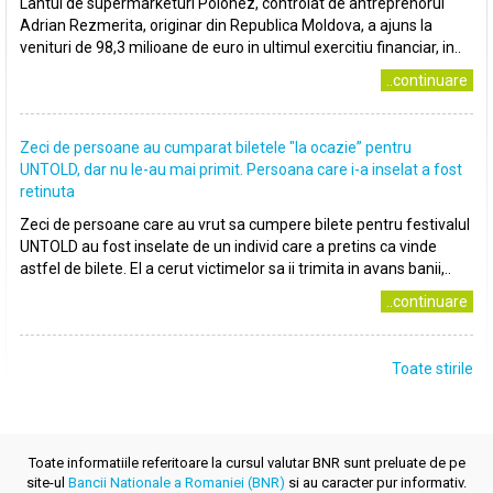
Lantul de supermarketuri Polonez, controlat de antreprenorul
Adrian Rezmerita, originar din Republica Moldova, a ajuns la
venituri de 98,3 milioane de euro in ultimul exercitiu financiar, in..
..continuare
Zeci de persoane au cumparat biletele "la ocazie” pentru
UNTOLD, dar nu le-au mai primit. Persoana care i-a inselat a fost
retinuta
Zeci de persoane care au vrut sa cumpere bilete pentru festivalul
UNTOLD au fost inselate de un individ care a pretins ca vinde
astfel de bilete. El a cerut victimelor sa ii trimita in avans banii,..
..continuare
Toate stirile
Toate informatiile referitoare la cursul valutar BNR sunt preluate de pe
site-ul
Bancii Nationale a Romaniei (BNR)
si au caracter pur informativ.