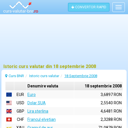
CONVERTOR RAPID
Togg
navig
Istoric curs valutar din 18 septembrie 2008
Curs BNR
Istoric curs valutar
18 Septembrie 2008
Denumire valuta
18 septembrie 2008
EUR
Euro
3,6897 RON
USD
Dolar SUA
2,5540 RON
GBP
Lira sterlina
4,6481 RON
CHF
Francul elvetian
2,3288 RON
XAU
Gramul de aur
71,0879 RON