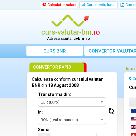
Calculator salarii
Curs mediu lunar
Cursul 
Adresa scurta:
cvbnr.ro
CURS BNR
CONVERTOR VALUTA
CONVERTOR RAPID
Isto
C
Calculeaza conform
cursului valutar
BNR
din
18 August 2008
:
Cur
Transforma din:
EUR (Euro)
in:
RON (Leul romanesc)
Suma: