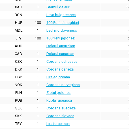
XAU
1
Gramul de aur
6
BGN
1
Leva bulgareasca
HUF
100
100 Forinti maghiari
MDL
1
Leul moldovenesc
JPY
100
100 Yeni japonezi
AUD
1
Dolarul australian
CAD
1
Dolarul canadian
CZK
1
Coroana ceheasca
DKK
1
Coroana daneza
EGP
1
Lira egipteana
NOK
1
Coroana norvegiana
PLN
1
Zlotul polonez
RUB
1
Rubla ruseasca
SEK
1
Coroana suedeza
SKK
1
Coroana slovaca
TRY
1
Lira turceasca