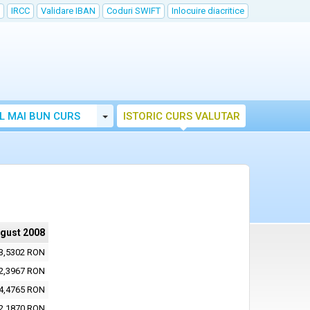
IRCC
Validare IBAN
Coduri SWIFT
Inlocuire diacritice
Toggle Dropdown
L MAI BUN CURS
ISTORIC CURS VALUTAR
ugust 2008
3,5302 RON
2,3967 RON
4,4765 RON
2,1870 RON