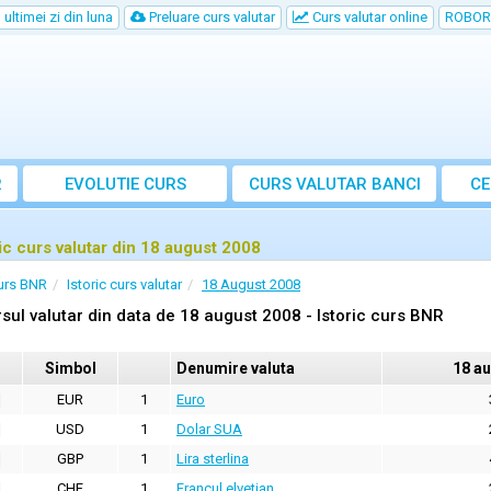
ultimei zi din luna
Preluare curs valutar
Curs valutar online
ROBOR
R
EVOLUTIE CURS
CURS
VALUTAR
BANCI
CE
ric curs valutar din 18 august 2008
urs BNR
Istoric curs valutar
18 August 2008
sul valutar din data de 18 august 2008 - Istoric curs BNR
Simbol
Denumire valuta
18 a
EUR
1
Euro
USD
1
Dolar SUA
GBP
1
Lira sterlina
CHF
1
Francul elvetian