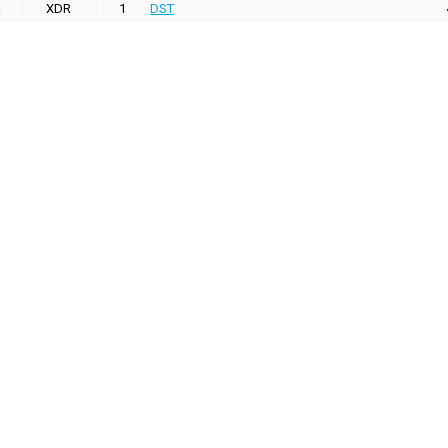
XDR
1
DST