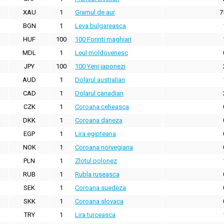
XAU
1
Gramul de aur
7
BGN
1
Leva bulgareasca
HUF
100
100 Forinti maghiari
MDL
1
Leul moldovenesc
JPY
100
100 Yeni japonezi
AUD
1
Dolarul australian
CAD
1
Dolarul canadian
CZK
1
Coroana ceheasca
DKK
1
Coroana daneza
EGP
1
Lira egipteana
NOK
1
Coroana norvegiana
PLN
1
Zlotul polonez
RUB
1
Rubla ruseasca
SEK
1
Coroana suedeza
SKK
1
Coroana slovaca
TRY
1
Lira turceasca