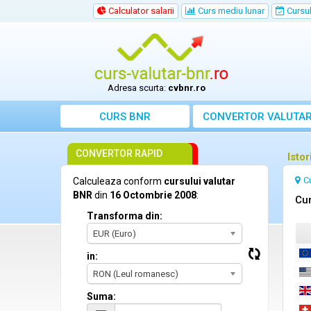
Calculator salarii
Curs mediu lunar
Cursul 
Adresa scurta:
cvbnr.ro
CURS BNR
CONVERTOR VALUTA
CONVERTOR RAPID
Isto
C
Calculeaza conform
cursului valutar
BNR
din
16 Octombrie 2008
:
Cur
Transforma din:
EUR (Euro)
in:
RON (Leul romanesc)
Suma: