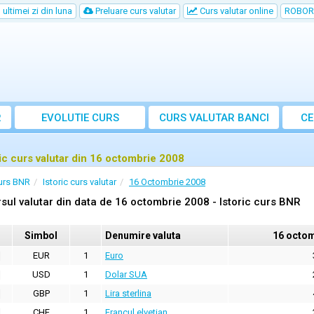
ultimei zi din luna
Preluare curs valutar
Curs valutar online
ROBOR
R
EVOLUTIE CURS
CURS
VALUTAR
BANCI
CE
ric curs valutar din 16 octombrie 2008
urs BNR
Istoric curs valutar
16 Octombrie 2008
sul valutar din data de 16 octombrie 2008 - Istoric curs BNR
Simbol
Denumire valuta
16 octom
EUR
1
Euro
USD
1
Dolar SUA
GBP
1
Lira sterlina
CHF
1
Francul elvetian