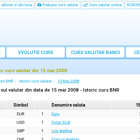
ultimei zi din luna
Preluare curs valutar
Curs valutar online
ROBOR
R
EVOLUTIE CURS
CURS
VALUTAR
BANCI
CE
ric curs valutar din 15 mai 2008
urs BNR
Istoric curs valutar
15 Mai 2008
sul valutar din data de 15 mai 2008 - Istoric curs BNR
Simbol
Denumire valuta
1
EUR
1
Euro
USD
1
Dolar SUA
GBP
1
Lira sterlina
CHF
1
Francul elvetian