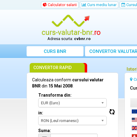
Calculator salarii
Curs mediu lunar
Cursul 
Adresa scurta:
cvbnr.ro
CURS BNR
CONVERTOR VALUTA
CONVERTOR RAPID
Isto
C
Calculeaza conform
cursului valutar
BNR
din
15 Mai 2008
:
Cur
Transforma din:
EUR (Euro)
in:
RON (Leul romanesc)
Suma: