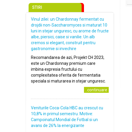
STIRI
Vinul zilei: un Chardonnay fermentat cu
drojdii non-Saccharomyces si maturat 10
luni in stejar unguresc, cu arome de fructe
albe, piersici, caise si vanilie. Un alb
cremos si elegant, construit pentru
gastronomie si invechire
Recomandarea de azi, Projekt CH 2023,
este un Chardonnay premium care
imbina expresia fructului cu
complexitatea oferita de fermentatia
speciala si maturarea in stejar unguresc.
..continuare
Veniturile Coca-Cola HBC au crescut cu
10,8% in primul semestru. Motive:
Campoinatul Mondial de Fotbal si un
avans de 26% la energizante