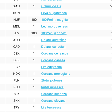
XAU
1
Gramul de aur
6
BGN
1
Leva bulgareasca
HUF
100
100 Forinti maghiari
MDL
1
Leul moldovenesc
JPY
100
100 Yeni japonezi
AUD
1
Dolarul australian
CAD
1
Dolarul canadian
CZK
1
Coroana ceheasca
DKK
1
Coroana daneza
EGP
1
Lira egipteana
NOK
1
Coroana norvegiana
PLN
1
Zlotul polonez
RUB
1
Rubla ruseasca
SEK
1
Coroana suedeza
SKK
1
Coroana slovaca
TRY
1
Lira turceasca