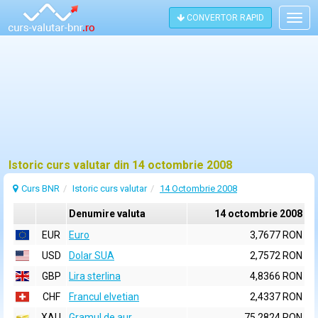
CONVERTOR RAPID
Togg
navig
Istoric curs valutar din 14 octombrie 2008
Curs BNR
Istoric curs valutar
14 Octombrie 2008
Denumire valuta
14 octombrie 2008
EUR
Euro
3,7677 RON
USD
Dolar SUA
2,7572 RON
GBP
Lira sterlina
4,8366 RON
CHF
Francul elvetian
2,4337 RON
XAU
Gramul de aur
75,2824 RON