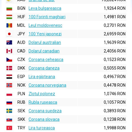
BGN
Leva bulgareasca
1,9264 RON
HUF
100 Forinti maghiari
1,4981 RON
MDL
Leul moldovenesc
0,2701 RON
JPY
100 Yeni japonezi
2,6959 RON
AUD
Dolarul australian
1,9639 RON
CAD
Dolarul canadian
2,4056 RON
CZK
Coroana ceheasca
0,1523 RON
DKK
Coroana daneza
0,5055 RON
EGP
Lira egipteana
0,4967 RON
NOK
Coroana norvegiana
0,4478 RON
PLN
Zlotul polonez
1,0746 RON
RUB
Rubla ruseasca
0,1057 RON
SEK
Coroana suedeza
0,3893 RON
SKK
Coroana slovaca
0,1238 RON
TRY
Lira turceasca
1,9988 RON