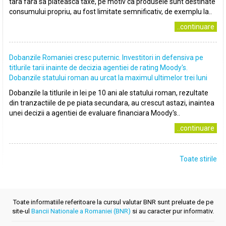
tara fara sa plateasca taxe, pe motiv ca produsele sunt destinate
consumului propriu, au fost limitate semnificativ, de exemplu la..
..continuare
Dobanzile Romaniei cresc puternic. Investitori in defensiva pe
titlurile tarii inainte de decizia agentiei de rating Moody's.
Dobanzile statului roman au urcat la maximul ultimelor trei luni
Dobanzile la titlurile in lei pe 10 ani ale statului roman, rezultate
din tranzactiile de pe piata secundara, au crescut astazi, inaintea
unei decizii a agentiei de evaluare financiara Moody's..
..continuare
Toate stirile
Toate informatiile referitoare la cursul valutar BNR sunt preluate de pe
site-ul
Bancii Nationale a Romaniei (BNR)
si au caracter pur informativ.