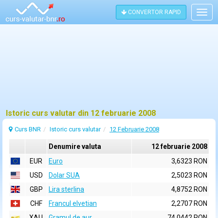
CONVERTOR RAPID
Togg
navig
Istoric curs valutar din 12 februarie 2008
Curs BNR
Istoric curs valutar
12 Februarie 2008
Denumire valuta
12 februarie 2008
EUR
Euro
3,6323 RON
USD
Dolar SUA
2,5023 RON
GBP
Lira sterlina
4,8752 RON
CHF
Francul elvetian
2,2707 RON
XAU
Gramul de aur
74,0442 RON