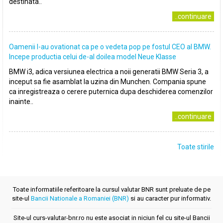
destinata..
..continuare
Oamenii l-au ovationat ca pe o vedeta pop pe fostul CEO al BMW.
Incepe productia celui de-al doilea model Neue Klasse
BMW i3, adica versiunea electrica a noii generatii BMW Seria 3, a
inceput sa fie asamblat la uzina din Munchen. Compania spune
ca inregistreaza o cerere puternica dupa deschiderea comenzilor
inainte..
..continuare
Toate stirile
Toate informatiile referitoare la cursul valutar BNR sunt preluate de pe
site-ul
Bancii Nationale a Romaniei (BNR)
si au caracter pur informativ.
Site-ul curs-valutar-bnr.ro nu este asociat in niciun fel cu site-ul Bancii