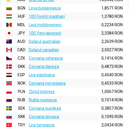
BGN
Leva bulgareasca
1,8571 RON
HUF
100 Forinti maghiari
1,3780 RON
MDL
Leul moldovenesc
0,2234 RON
JPY
100 Yeni japonezi
2,3384 RON
AUD
Dolarul australian
2,2639 RON
CAD
Dolarul canadian
2,5027 RON
CZK
Coroana ceheasca
0,1416 RON
DKK
Coroana daneza
0,4873 RON
EGP
Lira egipteana
0,4540 RON
NOK
Coroana norvegiana
0,4533 RON
PLN
Zlotul polonez
1,0067 RON
RUB
Rubla ruseasca
0,1014 RON
SEK
Coroana suedeza
0,3857 RON
SKK
Coroana slovaca
0,1095 RON
TRY
Lira turceasca
2,0434 RON