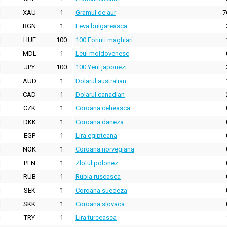
XAU
1
Gramul de aur
7
BGN
1
Leva bulgareasca
HUF
100
100 Forinti maghiari
MDL
1
Leul moldovenesc
JPY
100
100 Yeni japonezi
AUD
1
Dolarul australian
CAD
1
Dolarul canadian
CZK
1
Coroana ceheasca
DKK
1
Coroana daneza
EGP
1
Lira egipteana
NOK
1
Coroana norvegiana
PLN
1
Zlotul polonez
RUB
1
Rubla ruseasca
SEK
1
Coroana suedeza
SKK
1
Coroana slovaca
TRY
1
Lira turceasca