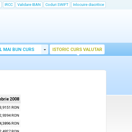
IRCC
Validare IBAN
Coduri SWIFT
Inlocuire diacritice
Toggle Dropdown
L MAI BUN CURS
ISTORIC CURS VALUTAR
brie 2008
3,9151 RON
2,9394 RON
4,3896 RON
2,4927 RON