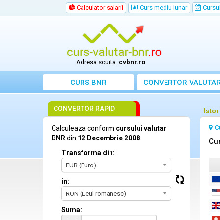
Calculator salarii
Curs mediu lunar
Cursul 
Adresa scurta:
cvbnr.ro
CURS BNR
CONVERTOR VALUTA
CONVERTOR RAPID
Isto
C
Calculeaza conform
cursului valutar
BNR
din
12 Decembrie 2008
:
Cur
Transforma din:
EUR (Euro)
in:
RON (Leul romanesc)
Suma: