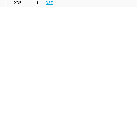
XDR
1
DST