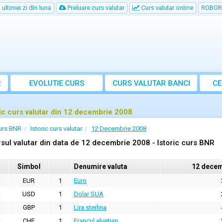
ultimei zi din luna
Preluare curs valutar
Curs valutar online
ROBOR
R
EVOLUTIE CURS
CURS
VALUTAR
BANCI
CE
ric curs valutar din 12 decembrie 2008
urs BNR
Istoric curs valutar
12 Decembrie 2008
sul valutar din data de 12 decembrie 2008 - Istoric curs BNR
Simbol
Denumire valuta
12 decem
EUR
1
Euro
USD
1
Dolar SUA
GBP
1
Lira sterlina
CHF
1
Francul elvetian