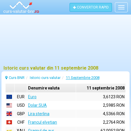
CONVERTOR RAPID
Togg
navig
Istoric curs valutar din 11 septembrie 2008
Curs BNR
Istoric curs valutar
11 Septembrie 2008
Denumire valuta
11 septembrie 2008
EUR
Euro
3,6123 RON
USD
Dolar SUA
2,5985 RON
GBP
Lira sterlina
4,5366 RON
CHF
Francul elvetian
2,2764 RON
XAU
Gramul de aur
62,0052 RON