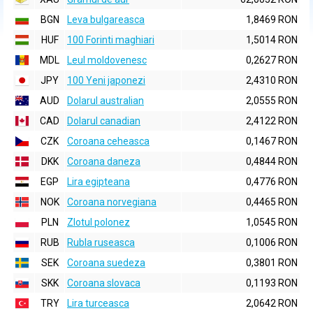
BGN
Leva bulgareasca
1,8469 RON
HUF
100 Forinti maghiari
1,5014 RON
MDL
Leul moldovenesc
0,2627 RON
JPY
100 Yeni japonezi
2,4310 RON
AUD
Dolarul australian
2,0555 RON
CAD
Dolarul canadian
2,4122 RON
CZK
Coroana ceheasca
0,1467 RON
DKK
Coroana daneza
0,4844 RON
EGP
Lira egipteana
0,4776 RON
NOK
Coroana norvegiana
0,4465 RON
PLN
Zlotul polonez
1,0545 RON
RUB
Rubla ruseasca
0,1006 RON
SEK
Coroana suedeza
0,3801 RON
SKK
Coroana slovaca
0,1193 RON
TRY
Lira turceasca
2,0642 RON