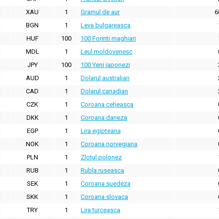
XAU
1
Gramul de aur
6
BGN
1
Leva bulgareasca
HUF
100
100 Forinti maghiari
MDL
1
Leul moldovenesc
JPY
100
100 Yeni japonezi
AUD
1
Dolarul australian
CAD
1
Dolarul canadian
CZK
1
Coroana ceheasca
DKK
1
Coroana daneza
EGP
1
Lira egipteana
NOK
1
Coroana norvegiana
PLN
1
Zlotul polonez
RUB
1
Rubla ruseasca
SEK
1
Coroana suedeza
SKK
1
Coroana slovaca
TRY
1
Lira turceasca