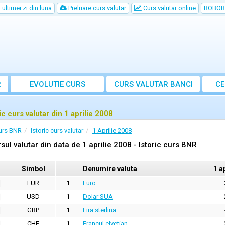
ultimei zi din luna
Preluare curs valutar
Curs valutar online
ROBOR
R
EVOLUTIE CURS
CURS
VALUTAR
BANCI
CE
ic curs valutar din 1 aprilie 2008
urs BNR
Istoric curs valutar
1 Aprilie 2008
sul valutar din data de 1 aprilie 2008 - Istoric curs BNR
Simbol
Denumire valuta
1 a
EUR
1
Euro
USD
1
Dolar SUA
GBP
1
Lira sterlina
CHF
1
Francul elvetian