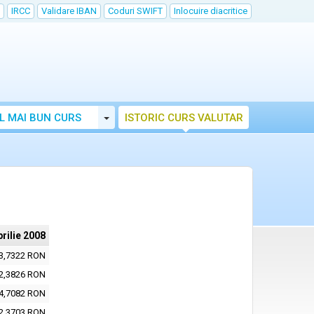
IRCC
Validare IBAN
Coduri SWIFT
Inlocuire diacritice
Toggle Dropdown
L MAI BUN CURS
ISTORIC CURS VALUTAR
prilie 2008
3,7322 RON
2,3826 RON
4,7082 RON
2,3703 RON