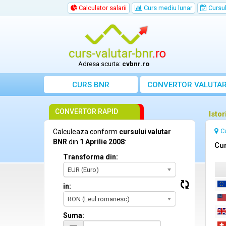
Calculator salarii
Curs mediu lunar
Cursul 
Adresa scurta:
cvbnr.ro
CURS BNR
CONVERTOR VALUTA
CONVERTOR RAPID
Istor
C
Calculeaza conform
cursului valutar
BNR
din
1 Aprilie 2008
:
Cur
Transforma din:
EUR (Euro)
in:
RON (Leul romanesc)
Suma: