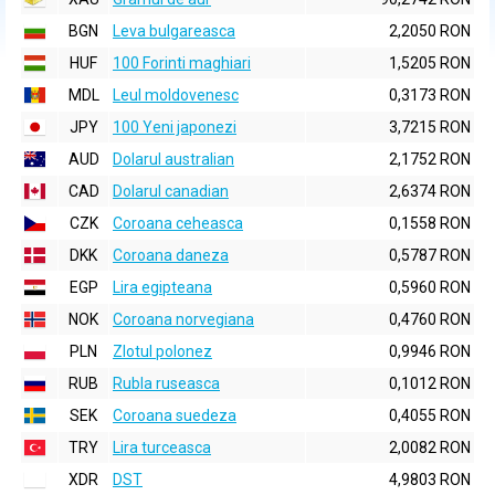
BGN
Leva bulgareasca
2,2050 RON
HUF
100 Forinti maghiari
1,5205 RON
MDL
Leul moldovenesc
0,3173 RON
JPY
100 Yeni japonezi
3,7215 RON
AUD
Dolarul australian
2,1752 RON
CAD
Dolarul canadian
2,6374 RON
CZK
Coroana ceheasca
0,1558 RON
DKK
Coroana daneza
0,5787 RON
EGP
Lira egipteana
0,5960 RON
NOK
Coroana norvegiana
0,4760 RON
PLN
Zlotul polonez
0,9946 RON
RUB
Rubla ruseasca
0,1012 RON
SEK
Coroana suedeza
0,4055 RON
TRY
Lira turceasca
2,0082 RON
XDR
DST
4,9803 RON