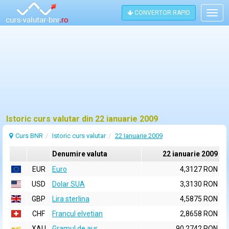
CONVERTOR RAPID
Togg
navig
Istoric curs valutar din 22 ianuarie 2009
Curs BNR
Istoric curs valutar
22 Ianuarie 2009
Denumire valuta
22 ianuarie 2009
EUR
Euro
4,3127 RON
USD
Dolar SUA
3,3130 RON
GBP
Lira sterlina
4,5875 RON
CHF
Francul elvetian
2,8658 RON
XAU
Gramul de aur
90,2742 RON