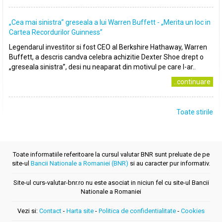
„Cea mai sinistra” greseala a lui Warren Buffett - „Merita un loc in
Cartea Recordurilor Guinness”
Legendarul investitor si fost CEO al Berkshire Hathaway, Warren
Buffett, a descris candva celebra achizitie Dexter Shoe drept o
„greseala sinistra”, desi nu neaparat din motivul pe care l-ar..
..continuare
Toate stirile
Toate informatiile referitoare la cursul valutar BNR sunt preluate de pe
site-ul
Bancii Nationale a Romaniei (BNR)
si au caracter pur informativ.
Site-ul curs-valutar-bnr.ro nu este asociat in niciun fel cu site-ul Bancii
Nationale a Romaniei
Vezi si:
Contact
-
Harta site
-
Politica de confidentialitate
-
Cookies