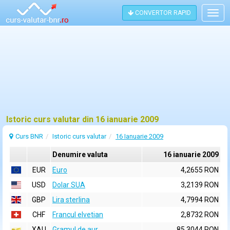
CONVERTOR RAPID
Togg
navig
Istoric curs valutar din 16 ianuarie 2009
Curs BNR
Istoric curs valutar
16 Ianuarie 2009
Denumire valuta
16 ianuarie 2009
EUR
Euro
4,2655 RON
USD
Dolar SUA
3,2139 RON
GBP
Lira sterlina
4,7994 RON
CHF
Francul elvetian
2,8732 RON
XAU
Gramul de aur
85,3044 RON