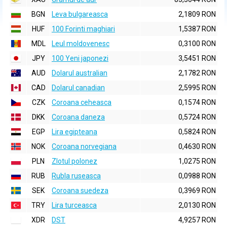
BGN
Leva bulgareasca
2,1809 RON
HUF
100 Forinti maghiari
1,5387 RON
MDL
Leul moldovenesc
0,3100 RON
JPY
100 Yeni japonezi
3,5451 RON
AUD
Dolarul australian
2,1782 RON
CAD
Dolarul canadian
2,5995 RON
CZK
Coroana ceheasca
0,1574 RON
DKK
Coroana daneza
0,5724 RON
EGP
Lira egipteana
0,5824 RON
NOK
Coroana norvegiana
0,4630 RON
PLN
Zlotul polonez
1,0275 RON
RUB
Rubla ruseasca
0,0988 RON
SEK
Coroana suedeza
0,3969 RON
TRY
Lira turceasca
2,0130 RON
XDR
DST
4,9257 RON