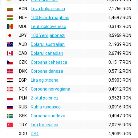
BGN
Leva bulgareasca
2,1766 RON
HUF
100 Forinti maghiari
1,4697 RON
MDL
Leul moldovenesc
0,3142 RON
JPY
100 Yeni japonezi
3,5958 RON
AUD
Dolarul australian
2,1939 RON
CAD
Dolarul canadian
2,6749 RON
CZK
Coroana ceheasca
0,1517 RON
DKK
Coroana daneza
0,5712 RON
EGP
Lira egipteana
0,5903 RON
NOK
Coroana norvegiana
0,4912 RON
PLN
Zlotul polonez
0,9521 RON
RUB
Rubla ruseasca
0,0916 RON
SEK
Coroana suedeza
0,4047 RON
TRY
Lira turceasca
2,0276 RON
XDR
DST
4,9039 RON