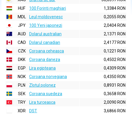
HUF
100 Forinti maghiari
1,3384 RON
MDL
Leul moldovenesc
0,2055 RON
JPY
100 Yeni japonezi
2,0404 RON
AUD
Dolarul australian
2,1371 RON
CAD
Dolarul canadian
2,4177 RON
CZK
Coroana ceheasca
0,1221 RON
DKK
Coroana daneza
0,4502 RON
EGP
Lira egipteana
0,4309 RON
NOK
Coroana norvegiana
0,4350 RON
PLN
Zlotul polonez
0,8931 RON
SEK
Coroana suedeza
0,3658 RON
TRY
Lira turceasca
2,0090 RON
XDR
DST
3,6866 RON