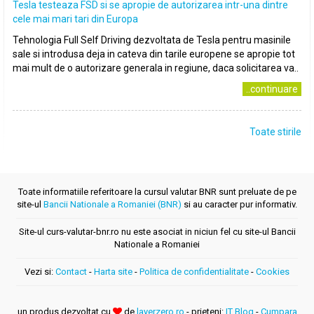
Tesla testeaza FSD si se apropie de autorizarea intr-una dintre
cele mai mari tari din Europa
Tehnologia Full Self Driving dezvoltata de Tesla pentru masinile
sale si introdusa deja in cateva din tarile europene se apropie tot
mai mult de o autorizare generala in regiune, daca solicitarea va..
..continuare
Toate stirile
Toate informatiile referitoare la cursul valutar BNR sunt preluate de pe
site-ul
Bancii Nationale a Romaniei (BNR)
si au caracter pur informativ.
Site-ul curs-valutar-bnr.ro nu este asociat in niciun fel cu site-ul Bancii
Nationale a Romaniei
Vezi si:
Contact
-
Harta site
-
Politica de confidentialitate
-
Cookies
un produs dezvoltat cu
de
layerzero.ro
- prieteni:
IT Blog
-
Cumpara