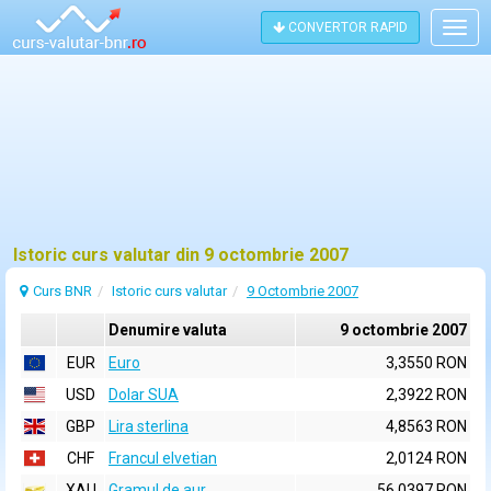
CONVERTOR RAPID
Togg
navig
Istoric curs valutar din 9 octombrie 2007
Curs BNR
Istoric curs valutar
9 Octombrie 2007
Denumire valuta
9 octombrie 2007
EUR
Euro
3,3550 RON
USD
Dolar SUA
2,3922 RON
GBP
Lira sterlina
4,8563 RON
CHF
Francul elvetian
2,0124 RON
XAU
Gramul de aur
56,0397 RON