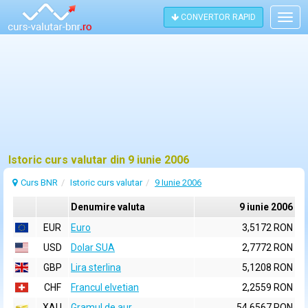
CONVERTOR RAPID
Togg
navig
Istoric curs valutar din 9 iunie 2006
Curs BNR
Istoric curs valutar
9 Iunie 2006
Denumire valuta
9 iunie 2006
EUR
Euro
3,5172 RON
USD
Dolar SUA
2,7772 RON
GBP
Lira sterlina
5,1208 RON
CHF
Francul elvetian
2,2559 RON
XAU
Gramul de aur
54,6567 RON