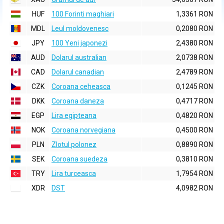
HUF
100 Forinti maghiari
1,3361 RON
MDL
Leul moldovenesc
0,2080 RON
JPY
100 Yeni japonezi
2,4380 RON
AUD
Dolarul australian
2,0738 RON
CAD
Dolarul canadian
2,4789 RON
CZK
Coroana ceheasca
0,1245 RON
DKK
Coroana daneza
0,4717 RON
EGP
Lira egipteana
0,4820 RON
NOK
Coroana norvegiana
0,4500 RON
PLN
Zlotul polonez
0,8890 RON
SEK
Coroana suedeza
0,3810 RON
TRY
Lira turceasca
1,7954 RON
XDR
DST
4,0982 RON